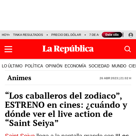
HOY
TINKA RESULTADOS
PRECIO DEL DÓLAR
7 DE AGOSTO
OLLANTA H
LO ÚLTIMO
POLÍTICA
OPINIÓN
ECONOMÍA
SOCIEDAD
MUNDO
CIE
Animes
26 Abr 2023 | 21:02 h
“Los caballeros del zodiaco”,
ESTRENO en cines: ¿cuándo y
dónde ver el live action de
“Saint Seiya”