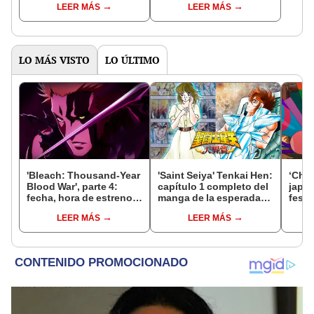
LEER MÁS
LEER MÁS
honor a fanático
live action?
peruano
LO MÁS VISTO
LO ÚLTIMO
'Bleach: Thousand-Year
'Saint Seiya' Tenkai Hen:
‘Chao
Blood War', parte 4:
capítulo 1 completo del
japo
fecha, hora de estreno,
manga de la esperada
festi
canal y todo sobre el
'Saga del cielo'
inter
LEER MÁS
LEER MÁS
final del anime
los c