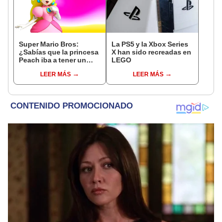
Super Mario Bros:
La PS5 y la Xbox Series
¿Sabías que la princesa
X han sido recreadas en
Peach iba a tener un
LEGO
diseño estilo anime?
LEER MÁS
LEER MÁS