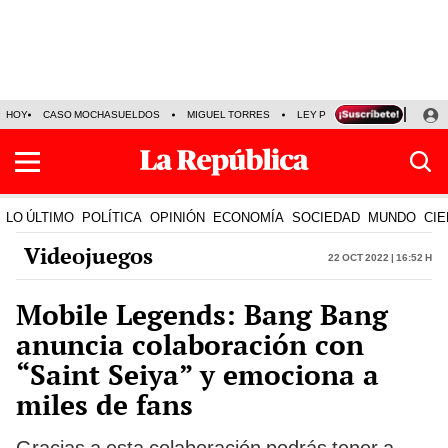
HOY
CASO MOCHASUELDOS
MIGUEL TORRES
LEY PULPÍN
PRECIO DEL
LO ÚLTIMO
POLÍTICA
OPINIÓN
ECONOMÍA
SOCIEDAD
MUNDO
CIE
Videojuegos
22 Oct 2022 | 16:52 h
Mobile Legends: Bang Bang
anuncia colaboración con
“Saint Seiya” y emociona a
miles de fans