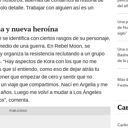
del a
olo detalle. Trabajar con alguien así es un
Una p
a y nueva heroína
de Huá
siglo”
se identifica con ciertos rasgos de su personaje,
 medio de una guerra. En Rebel Moon, se
Una o
y organiza la resistencia reclutando a un grupo
Bashir
de la
s. “Hay aspectos de Kora con los que no me
os que sí entiendo, como eso de dejar atrás tu
, tener que empezar de cero y sentir que no
Más d
 un viaje que compartimos. Nací en Argelia y me
Festi
 años. Luego me volví a mudar a Los Ángeles
os”, comenta.
Car
Carli