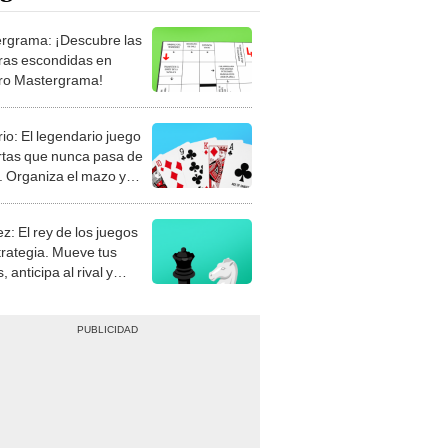
rgrama: ¡Descubre las
ras escondidas en
ro Mastergrama!
rio: El legendario juego
rtas que nunca pasa de
 Organiza el mazo y
stra tu habilidad.
z: El rey de los juegos
trategia. Mueve tus
, anticipa al rival y
gue el jaque mate.