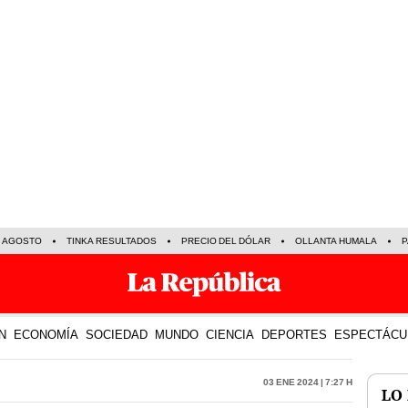
E AGOSTO
TINKA RESULTADOS
PRECIO DEL DÓLAR
OLLANTA HUMALA
P
N
ECONOMÍA
SOCIEDAD
MUNDO
CIENCIA
DEPORTES
ESPECTÁCU
03 Ene 2024 | 7:27 h
LO