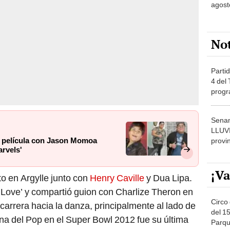
agost
No
Partid
4 del
progr
dónde
Senam
LLUV
a película con Jason Momoa
provi
arvels'
¡Va
to en Argylle junto con
Henry Caville
y Dua Lipa.
 Love’ y compartió guion con Charlize Theron en
Circo 
carrera hacia la danza, principalmente al lado de
del 15
na del Pop en el Super Bowl 2012 fue su última
Parqu