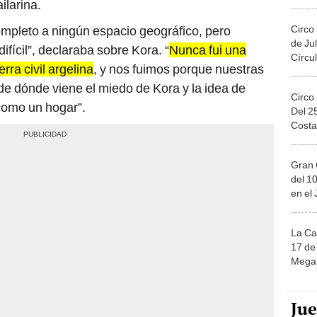
ilarina.
Migue
Circo
ompleto a ningún espacio geográfico, pero
de Jul
ícil”, declaraba sobre Kora. “
Nunca fui una
Círcul
rra civil argelina
, y nos fuimos porque nuestras
 de dónde viene el miedo de Kora y la idea de
Circo
como un hogar”.
Del 2
Costa
Gran 
del 10
en el
La Ca
17 de 
Mega 
Ju