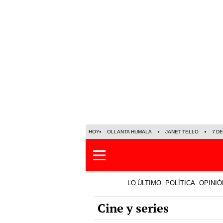
HOY
OLLANTA HUMALA
JANET TELLO
7 D
LO ÚLTIMO
POLÍTICA
OPINIÓ
Cine y series