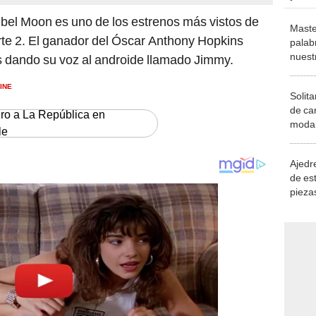
Rebel Moon es uno de los estrenos más vistos de
Maste
arte 2. El ganador del Óscar Anthony Hopkins
palab
nuest
s dando su voz al androide llamado Jimmy.
INE
Solita
de ca
ero a La República en
moda.
le
demue
Ajedre
de es
piezas
consi