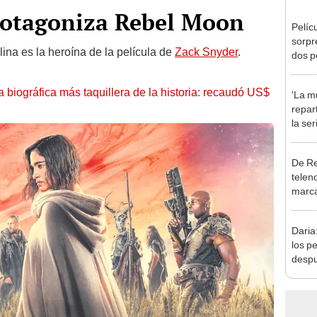
protagoniza Rebel Moon
Pelíc
sorpr
elina es la heroína de la película de
Zack Snyder
.
dos p
a Bre
Weis
la biográfica más taquillera de la historia: recaudó US$
'La mu
repar
la se
prota
Domí
De Re
telen
marca
los 9
Daria
los p
desp