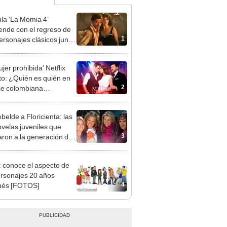
ula ‘La Momia 4’
ende con el regreso de
1
ersonajes clásicos junto
ndan Fraser y Rachel
z
jer prohibida' Netflix
to: ¿Quién es quién en
2
rie colombiana
gonizada por Valerie
nguez?
belde a Floricienta: las
ovelas juveniles que
3
ron a la generación de
0
: conoce el aspecto de
ersonajes 20 años
4
ués [FOTOS]