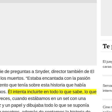
Te 
El jue
caras 
ie de preguntas a Snyder, director también de El
 los muertos. “Estaba encantada con la pasión
ento que tenía sobre esta historia que había
Servat
inter
ños.
Él intenta incluirte en todo lo que sabe, lo que
 veces, cuando estábamos en un set con una
z y un papel y dibujaba todo lo que se suponía
Cine n
 nosotros, además de contarnos la historia de
pelíc