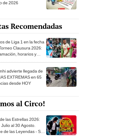
o de 2026
tas Recomendadas
os de Liga 1 en la fecha
 Torneo Clausura 2026:
amación, horarios y
 ver
hi advierte llegada de
IAS EXTREMAS en 65
ncias desde HOY
mos al Circo!
de las Estrellas 2026:
 Julio al 30 Agosto.
e de las Leyendas - San