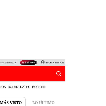
APA LEÓN XIV
NALDY SALDAÑA
INICIAR SESIÓN
LA BELLA LUZ
MAGALY MEDINA
HORÓS
LOS
DÓLAR
DATEC
BOLETÍN
 MÁS VISTO
LO ÚLTIMO