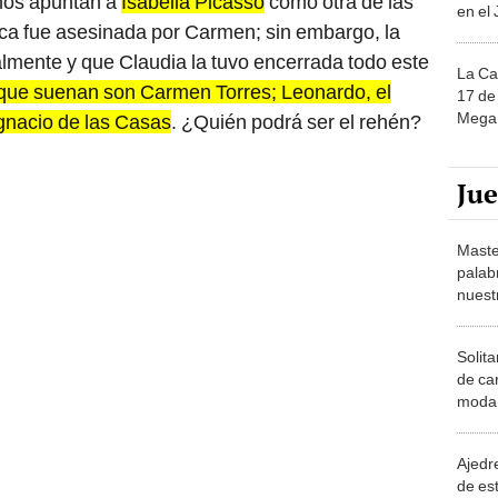
hos apuntan a
Isabella Picasso
como otra de las
en el
sca fue asesinada por Carmen; sin embargo, la
almente y que Claudia la tuvo encerrada todo este
La Ca
que suenan son Carmen Torres; Leonardo, el
17 de 
Mega 
Ignacio de las Casas
. ¿Quién podrá ser el rehén?
Ju
Maste
palab
nuest
Solita
de ca
moda.
demue
Ajedre
de es