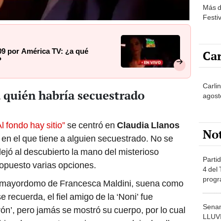
Más d
Festi
209 por América TV: ¿a qué
Car
?
Carlin
a quién habría secuestrado
agost
l fondo hay sitio”
se centró en
Claudia Llanos
No
en el que tiene a alguien secuestrado. No se
dejó al descubierto la mano del misterioso
Partid
ropuesto varias opciones.
4 del
progr
exmayordomo de Francesca Maldini, suena como
dónde
recuerda, el fiel amigo de la ‘Noni’ fue
Senam
ón’, pero jamás se mostró su cuerpo, por lo cual
LLUV