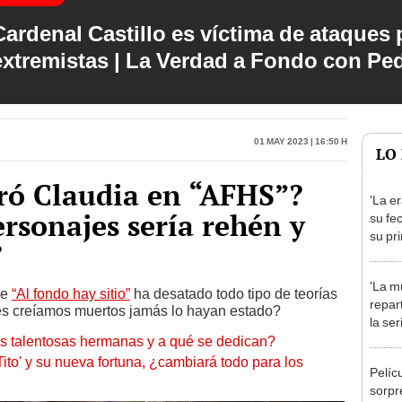
Cardenal Castillo es víctima de ataques 
extremistas | La Verdad a Fondo con Pe
01 May 2023 | 16:50 h
LO
ró Claudia en “AFHS”?
'La er
ersonajes sería rehén y
su fe
su pri
’
'La mu
de
“Al fondo hay sitio”
ha desatado todo tipo de teorías
repar
nes creíamos muertos jamás lo hayan estado?
la se
s talentosas hermanas y a qué se dedican?
prota
Domí
'Tito' y su nueva fortuna, ¿cambiará todo para los
Pelíc
sorpr