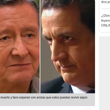
dos p
a Bre
Weis
¿Dónd
leyen
ONLI
n muerto y fans esperan con ansias que estos puedan revivir algún