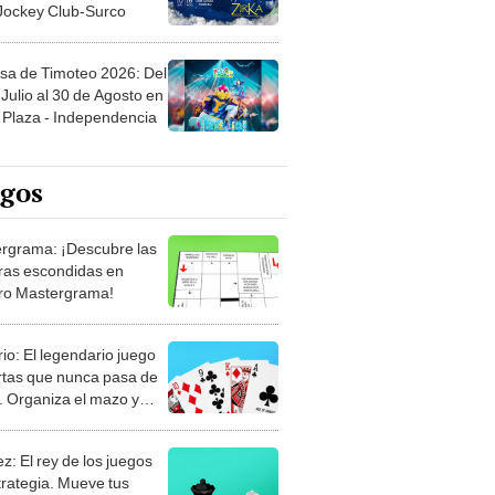
 Jockey Club-Surco
sa de Timoteo 2026: Del
Julio al 30 de Agosto en
Plaza - Independencia
egos
rgrama: ¡Descubre las
ras escondidas en
ro Mastergrama!
rio: El legendario juego
rtas que nunca pasa de
 Organiza el mazo y
stra tu habilidad.
z: El rey de los juegos
trategia. Mueve tus