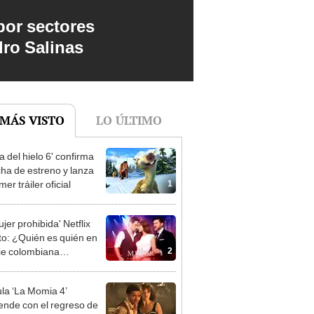
por sectores
dro Salinas
 MÁS VISTO
LO ÚLTIMO
a del hielo 6' confirma
cha de estreno y lanza
1
mer tráiler oficial
jer prohibida' Netflix
to: ¿Quién es quién en
2
rie colombiana
gonizada por Valerie
nguez?
ula ‘La Momia 4’
ende con el regreso de