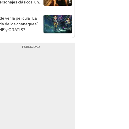
3
ersonajes clásicos junto
ndan Fraser y Rachel
z
e ver la película "La
da de los chaneques"
4
NE y GRATIS?