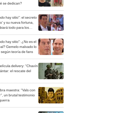
ué se dedican?
ndo hay sitio": el secreto
to' y su nueva fortuna,
iará todo para los
ales?
ndo hay sitio": ¿No es el
real? Gemelo malvado lo
, según teoría de fans
elícula delivery: “Chavín
ntar: el rescate del
bra maestra: “Vals con
”, un brutal testimonio
 guerra