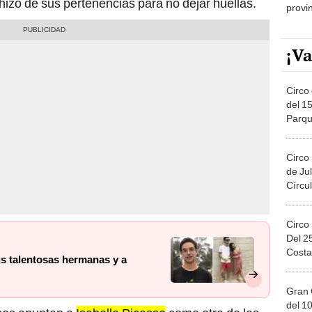
shizo de sus pertenencias para no dejar huellas.
provi
¡Va
Circo 
del 15
Parqu
Migue
Circo
de Jul
Círcul
Circo
Del 2
Costa
s talentosas hermanas y a
Gran 
del 10