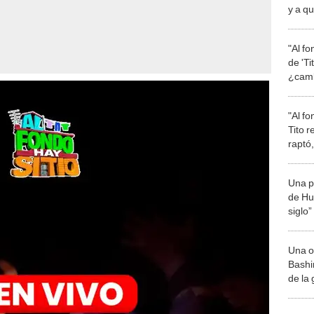
y a q
"Al fo
de 'Ti
¿camb
Gonz
"Al fo
Tito 
raptó
Una p
de Huá
siglo”
Una o
Bashir
de la