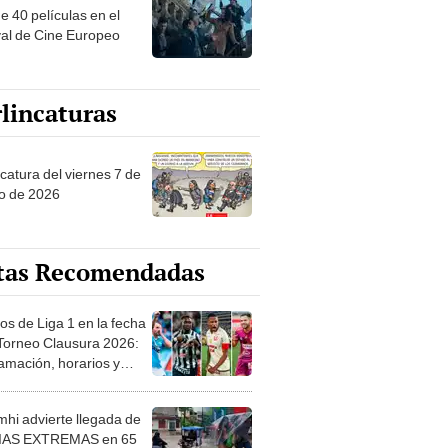
e 40 películas en el
val de Cine Europeo
lincaturas
catura del viernes 7 de
o de 2026
tas Recomendadas
os de Liga 1 en la fecha
 Torneo Clausura 2026:
amación, horarios y
 ver
hi advierte llegada de
IAS EXTREMAS en 65