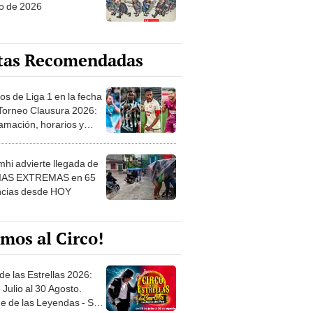
o de 2026
tas Recomendadas
os de Liga 1 en la fecha
 Torneo Clausura 2026:
amación, horarios y
 ver
hi advierte llegada de
IAS EXTREMAS en 65
ncias desde HOY
mos al Circo!
de las Estrellas 2026:
 Julio al 30 Agosto.
e de las Leyendas - San