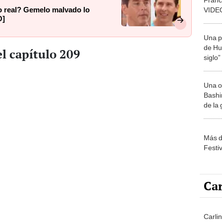
to real? Gemelo malvado lo
VIDEO
O]
Claud
Una p
de Huá
l capítulo 209
siglo”
Una o
Bashir
de la
Más d
Festi
Car
Carlin