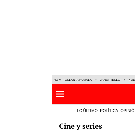
HOY
OLLANTA HUMALA
JANET TELLO
7 D
LO ÚLTIMO
POLÍTICA
OPINIÓ
Cine y series