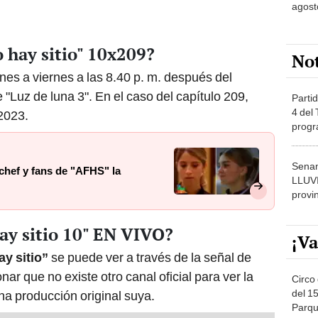
agost
 hay sitio" 10x209?
No
nes a viernes a las 8.40 p. m. después del
e "Luz de luna 3". En el caso del capítulo 209,
Partid
4 del
 2023.
progr
dónde
Senam
 chef y fans de "AFHS" la
LLUV
provi
ay sitio 10" EN VIVO?
¡Va
ay sitio”
se puede ver a través de la señal de
r que no existe otro canal oficial para ver la
Circo 
del 15
a producción original suya.
Parqu