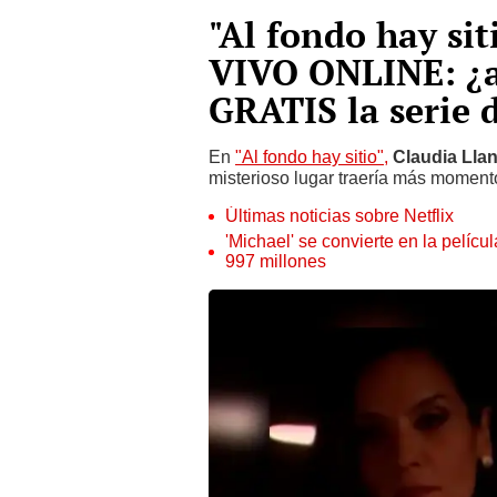
"Al fondo hay sit
VIVO ONLINE: ¿a
GRATIS la serie 
En
"Al fondo hay sitio",
Claudia Lla
misterioso lugar traería más momentos
Últimas noticias sobre Netflix
'Michael' se convierte en la pelícu
997 millones