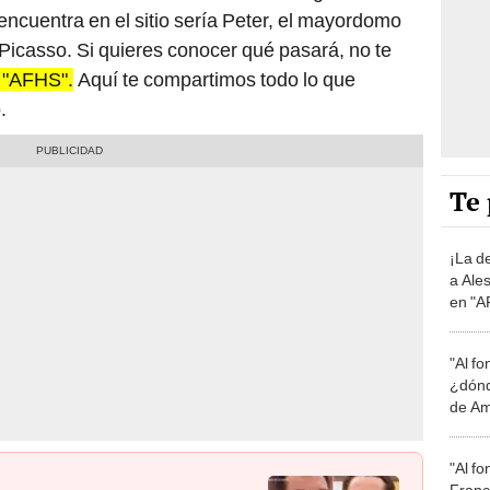
ncuentra en el sitio sería Peter, el mayordomo
 Picasso. Si quieres conocer qué pasará, no te
e "AFHS".
Aquí te compartimos todo lo que
.
Te 
¡La d
a Ales
en "A
perdo
"Al fo
¿dónd
de Am
COM
"Al fo
Franc