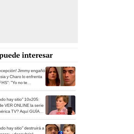
puede interesar
ecepción! Jimmy engañó
sia y Charo lo enfrenta
FHS": "Yo no te
naría"
ndo hay sitio" 10x205:
e VER ONLINE la serie
érica TV? Aquí GUÍA
PLETA
ndo hay sitio" destruirá a
esca: ¿descubrirá