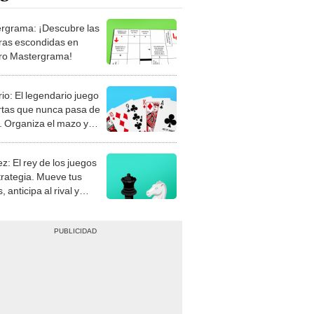
rgrama: ¡Descubre las
ras escondidas en
ro Mastergrama!
rio: El legendario juego
rtas que nunca pasa de
 Organiza el mazo y
stra tu habilidad.
z: El rey de los juegos
trategia. Mueve tus
, anticipa al rival y
gue el jaque mate.