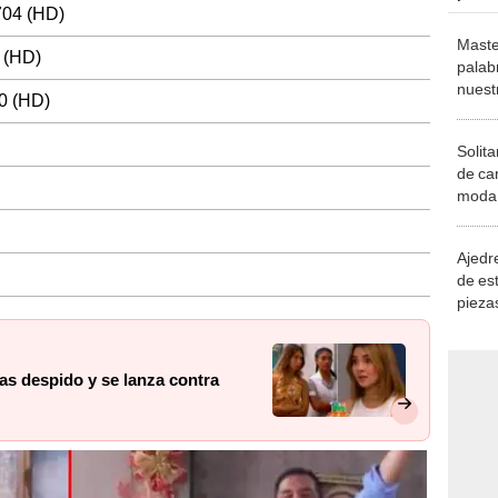
704 (HD)
Maste
 (HD)
palab
nuest
0 (HD)
Solita
de ca
moda.
demue
Ajedre
de es
piezas
consi
as despido y se lanza contra