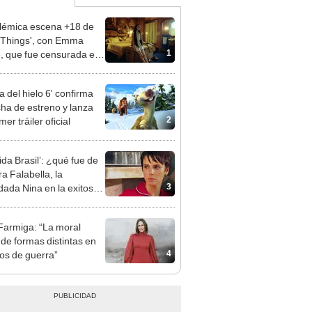
lémica escena +18 de
 Things', con Emma
1
, que fue censurada en
 Unido
a del hielo 6' confirma
cha de estreno y lanza
2
mer tráiler oficial
ida Brasil’: ¿qué fue de
a Falabella, la
3
dada Nina en la exitosa
a de TV Globo?
Farmiga: “La moral
 de formas distintas en
4
os de guerra”