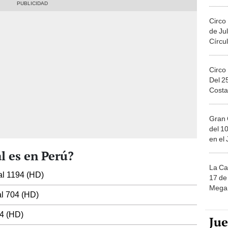
Migue
Circo
de Jul
Círcul
Circo
Del 2
Costa
Gran 
del 10
en el
l es en Perú?
La Ca
l 1194 (HD)
17 de 
Mega 
l 704 (HD)
4 (HD)
Ju