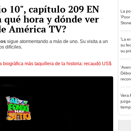
io 10", capítulo 209 EN
La po
 qué hora y dónde ver
'Poor
Stone
de América TV?
Reino
'La er
nos
sigue atormentando a más de uno. Su visita a un
su fe
 difíciles.
su pri
la biográfica más taquillera de la historia: recaudó US$
‘Aven
Débor
recor
novel
Vera 
juzga
tiemp