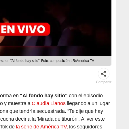
rse en "Al fondo hay sitio". Foto: composición LR/América TV
Compartir
forma en
"Al fondo hay sitio"
con el episodio
do y muestra a
Claudia Llanos
llegando a un lugar
na que tendría secuestrada. "Te dije que hay
cucha decir a la 'Mirada de tiburón'. Al ver este
kTok de
la serie de América TV,
los seguidores