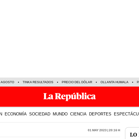
E AGOSTO
TINKA RESULTADOS
PRECIO DEL DÓLAR
OLLANTA HUMALA
P
N
ECONOMÍA
SOCIEDAD
MUNDO
CIENCIA
DEPORTES
ESPECTÁCU
01 May 2023 | 20:16 h
LO