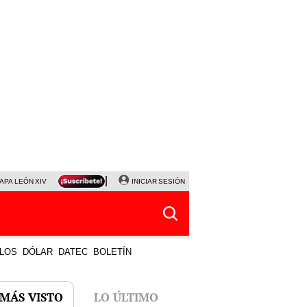
APA LEÓN XIV
NALDY SALDAÑA
INICIAR SESIÓN
LA BELLA LUZ
MAGALY MEDINA
HORÓS
LOS
DÓLAR
DATEC
BOLETÍN
 MÁS VISTO
LO ÚLTIMO