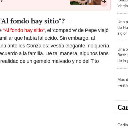
n?
'chela
elega
"Al fondo hay sitio"?
Una p
de Huá
de
"Al fondo hay sitio"
, el 'compadre' de Pepe viajó
siglo”
amiliar que había fallecido. Sin embargo, al
aña ante los Gonzales: vestía elegante, no quería
Una o
ecuerdo a la familia. De tal manera, algunos fans
Bashir
 realidad de un gemelo malvado y no del Tito
de la
Más d
Festi
Car
Carli