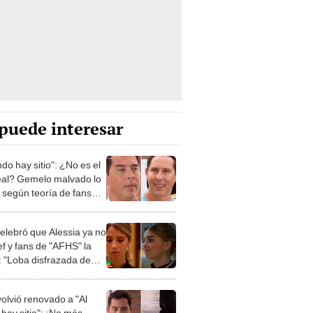
puede interesar
ndo hay sitio": ¿No es el
real? Gemelo malvado lo
, según teoría de fans
O]
celebró que Alessia ya no
ef y fans de "AFHS" la
: "Loba disfrazada de
"
 volvió renovado a "Al
 hay sitio": ¡No más