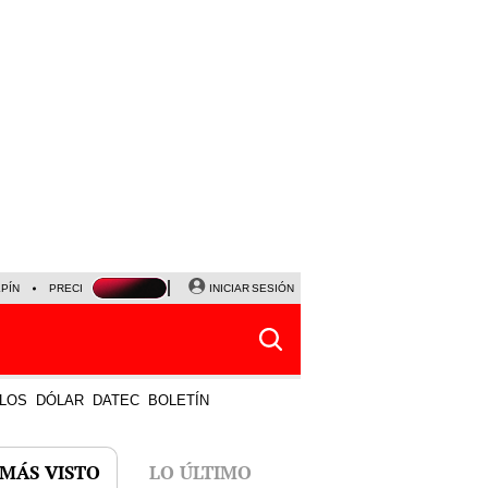
LPÍN
PRECIO DEL DÓLAR
CORTE DE LUZ
INICIAR SESIÓN
VIERNES 7 DE AGOSTO
ALBER
LOS
DÓLAR
DATEC
BOLETÍN
 MÁS VISTO
LO ÚLTIMO