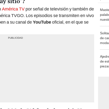
ay sitio"?
n
América TV
por señal de televisión y también de
Maste
palab
érica TVGO. Los episodios se transmiten en vivo
nuest
ben a su canal de
YouTube
oficial, en el que se
Solita
de ca
moda.
demue
Ajedre
de es
piezas
consi