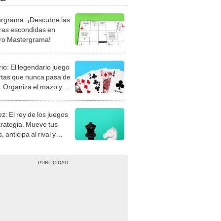
rgrama: ¡Descubre las
ras escondidas en
ro Mastergrama!
rio: El legendario juego
rtas que nunca pasa de
 Organiza el mazo y
stra tu habilidad.
z: El rey de los juegos
trategia. Mueve tus
, anticipa al rival y
gue el jaque mate.