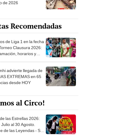
o de 2026
tas Recomendadas
os de Liga 1 en la fecha
 Torneo Clausura 2026:
amación, horarios y
 ver
hi advierte llegada de
IAS EXTREMAS en 65
ncias desde HOY
mos al Circo!
de las Estrellas 2026:
 Julio al 30 Agosto.
e de las Leyendas - San