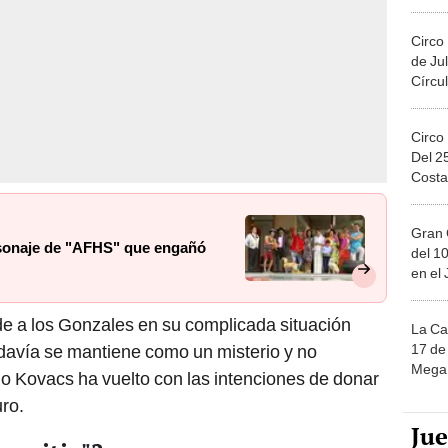
Migue
Circo
de Jul
Círcul
Circo
Del 2
Costa
Gran 
ersonaje de "AFHS" que engañó
del 10
en el
de a los Gonzales en su complicada situación
La Ca
17 de 
davía se mantiene como un misterio y no
Mega 
o Kovacs ha vuelto con las intenciones de donar
uro.
Ju