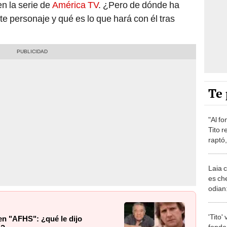
n la serie de
América TV
. ¿Pero de dónde ha
e personaje y qué es lo que hará con él tras
Te 
"Al fo
Tito 
raptó
[VIDE
Laia 
es ch
odian
oveja
'Tito'
 en "AFHS": ¿qué le dijo
fondo