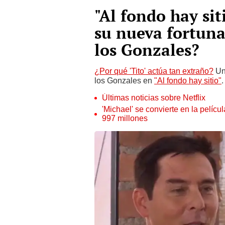
"Al fondo hay siti
su nueva fortuna
los Gonzales?
¿Por qué 'Tito' actúa tan extraño?
Una
los Gonzales en
"Al fondo hay sitio"
.
Últimas noticias sobre Netflix
'Michael' se convierte en la pelícu
997 millones