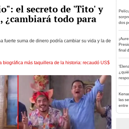
o": el secreto de 'Tito' y
Pelíc
, ¿cambiará todo para
sorpr
dos p
a Bre
Weis
¡Aurel
 fuerte suma de dinero podría cambiar su vida y la de
Presi
final 
realm
la biográfica más taquillera de la historia: recaudó US$
‘Elena
¿quié
respo
Rita?
Kenan
las s
entre
Nicke