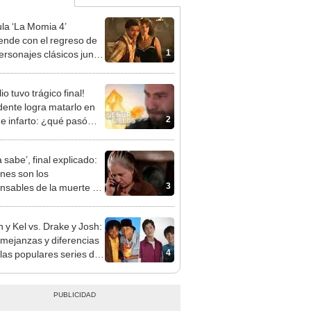
ula ‘La Momia 4’
ende con el regreso de
1
ersonajes clásicos junto
ndan Fraser y Rachel
z
io tuvo trágico final!
dente logra matarlo en
2
de infarto: ¿qué pasó
ente?
 sabe’, final explicado:
nes son los
3
nsables de la muerte de
 y Kel vs. Drake y Josh:
emejanzas y diferencias
4
 las populares series de
lodeon