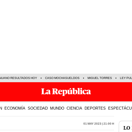
NUANO RESULTADOS HOY
CASO MOCHASUELDOS
MIGUEL TORRES
LEY PU
N
ECONOMÍA
SOCIEDAD
MUNDO
CIENCIA
DEPORTES
ESPECTÁCU
01 May 2023 | 21:00 h
LO