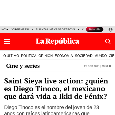
HOY
JORGE MESSI
ALIANZA LIMA VS SPORT BOYS
KENJI FUJIMORI
PRE
LO ÚLTIMO
POLÍTICA
OPINIÓN
ECONOMÍA
SOCIEDAD
MUNDO
CIE
Cine y series
25 Sep 2021 | 23:50 h
Saint Sieya live action: ¿quién
es Diego Tinoco, el mexicano
que dará vida a Ikki de Fénix?
Diego Tinoco es el nombre del joven de 23
años con raíces latinoamericanas que