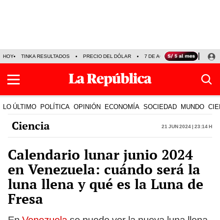
HOY
TINKA RESULTADOS
PRECIO DEL DÓLAR
7 DE AGOSTO
OLLANTA H
LO ÚLTIMO
POLÍTICA
OPINIÓN
ECONOMÍA
SOCIEDAD
MUNDO
CIE
Ciencia
21 Jun 2024 | 23:14 h
Calendario lunar junio 2024
en Venezuela: cuándo será la
luna llena y qué es la Luna de
Fresa