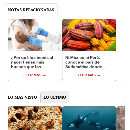
NOTAS RELACIONADAS
¿Por qué los bebés al
Ni México ni Perú:
nacer tienen más
conoce el país de
huesos que los
Sudamérica donde
adultos?
nació el cacao, según
LEER MÁS
LEER MÁS
estudio
LO MÁS VISTO
LO ÚLTIMO