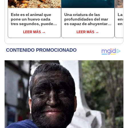
Este es el animal que
Una criatura de las
La N
pone un huevo cada
profundidades del mar
enor
tres segundos, puede
es capaz de ahuyentar
en Bo
vivir hasta 50 años y
incluso a las orcas
espac
LEER MÁS
LEER MÁS
habita en casi todo el
sorpr
planeta, excepto en la
cient
Antártida