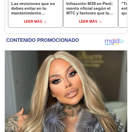
Las revisiones que no
Infracción M39 en Perú:
"Toyo
debes evitar en tu
monto oficial según el
exte
mantenimiento
MTC y factores que la
que r
preventivo antes de
agravan en tu récord
vehí
LEER MÁS
LEER MÁS
viajar en coche