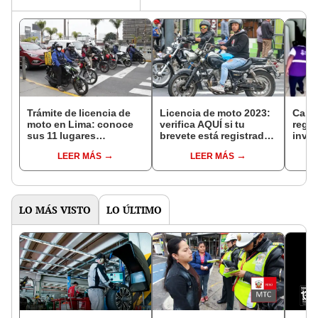
Trámite de licencia de
Licencia de moto 2023:
Calla
moto en Lima: conoce
verifica AQUÍ si tu
regio
sus 11 lugares
brevete está registrado
invol
autorizados
en el MTC
que c
LEER MÁS
LEER MÁS
licen
LO MÁS VISTO
LO ÚLTIMO