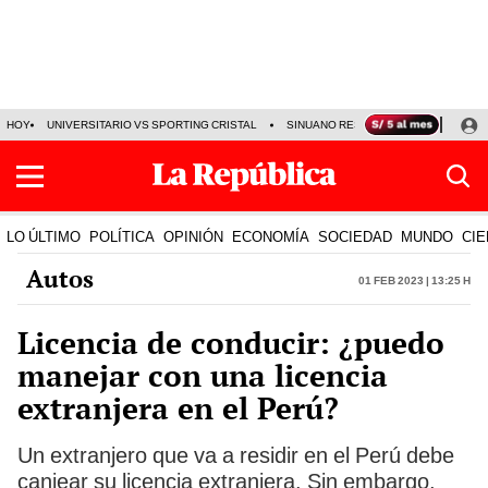
HOY
UNIVERSITARIO VS SPORTING CRISTAL
SINUANO RESULTADOS HOY
CA
LO ÚLTIMO
POLÍTICA
OPINIÓN
ECONOMÍA
SOCIEDAD
MUNDO
CIE
Autos
01 Feb 2023 | 13:25 h
Licencia de conducir: ¿puedo
manejar con una licencia
extranjera en el Perú?
Un extranjero que va a residir en el Perú debe
canjear su licencia extranjera. Sin embargo,