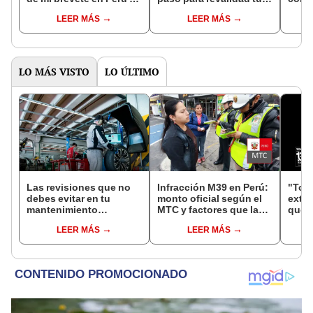
soy extranjero?
licencia de conducir
plazo
LEER MÁS
LEER MÁS
may
LO MÁS VISTO
LO ÚLTIMO
Las revisiones que no
Infracción M39 en Perú:
"Toyo
debes evitar en tu
monto oficial según el
exte
mantenimiento
MTC y factores que la
que r
preventivo antes de
agravan en tu récord
vehí
LEER MÁS
LEER MÁS
viajar en coche