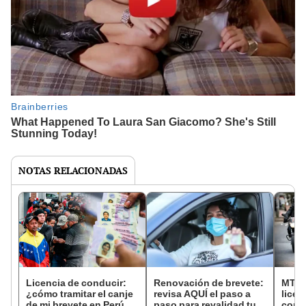
NOTAS RELACIONADAS
Licencia de conducir:
Renovación de brevete:
MTC 
¿cómo tramitar el canje
revisa AQUÍ el paso a
licen
de mi brevete en Perú si
paso para revalidad tu
cono