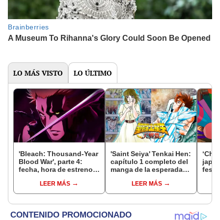
LO MÁS VISTO
LO ÚLTIMO
'Bleach: Thousand-Year
'Saint Seiya' Tenkai Hen:
‘Chao
Blood War', parte 4:
capítulo 1 completo del
japo
fecha, hora de estreno,
manga de la esperada
festi
canal y todo sobre el
'Saga del cielo'
inter
LEER MÁS
LEER MÁS
final del anime
los c