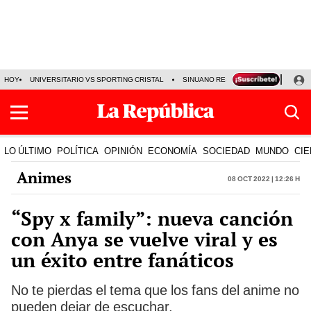
HOY
UNIVERSITARIO VS SPORTING CRISTAL
SINUANO RESULTADOS HOY
CA
LO ÚLTIMO
POLÍTICA
OPINIÓN
ECONOMÍA
SOCIEDAD
MUNDO
CIE
Animes
08 Oct 2022 | 12:26 h
“Spy x family”: nueva canción
con Anya se vuelve viral y es
un éxito entre fanáticos
No te pierdas el tema que los fans del anime no
pueden dejar de escuchar.