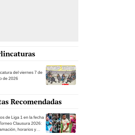
lincaturas
catura del viernes 7 de
o de 2026
tas Recomendadas
os de Liga 1 en la fecha
 Torneo Clausura 2026:
amación, horarios y