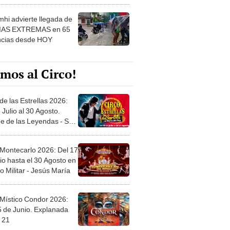
 ver
hi advierte llegada de
IAS EXTREMAS en 65
ncias desde HOY
mos al Circo!
de las Estrellas 2026:
 Julio al 30 Agosto.
e de las Leyendas - San
l
 Montecarlo 2026: Del 17
io hasta el 30 Agosto en
o Militar - Jesús María
 Místico Condor 2026:
5 de Junio. Explanada
 21