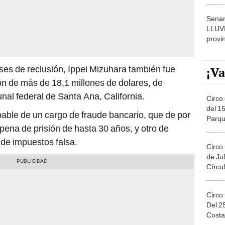
dónde
Senam
LLUV
provi
s de reclusión, Ippei Mizuhara también fue
¡Va
n de más de 18,1 millones de dolares, de
unal federal de Santa Ana, California.
Circo 
del 15
pable de un cargo de fraude bancario, que de por
Parqu
pena de prisión de hasta 30 años, y otro de
Migue
de impuestos falsa.
Circo
de Jul
Círcul
Circo
Del 2
Costa