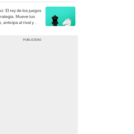
z: El rey de los juegos
trategia. Mueve tus
, anticipa al rival y
gue el jaque mate.