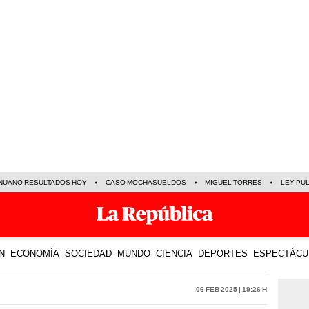
NUANO RESULTADOS HOY
CASO MOCHASUELDOS
MIGUEL TORRES
LEY PU
N
ECONOMÍA
SOCIEDAD
MUNDO
CIENCIA
DEPORTES
ESPECTÁCU
06 Feb 2025 | 19:26 h