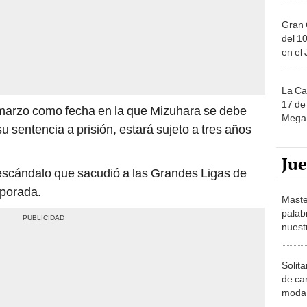
Gran 
del 10
en el
La Ca
17 de 
e marzo como fecha en la que Mizuhara se debe
Mega 
u sentencia a prisión, estará sujeto a tres años
Ju
 escándalo que sacudió a las Grandes Ligas de
mporada.
Maste
palab
nuest
Solita
de ca
moda.
demue