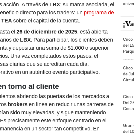
anive
 acción. A través de
LBX
; su marca asociada, el
eneficio directo para los traders: un
programa de
 TEA
sobre el capital de la cuenta.
¡Va
asta el
26 de diciembre de 2025
, está abierta
arios de
LBX
. Para participar, los clientes deben
Circo 
del 15
enta y depositar una suma de $1.000 o superior
Parqu
ios. Una vez completados estos pasos, el
Migue
s diarias que se acreditan cada día,
Circo
rativo en un auténtico evento participativo.
de Jul
Círcul
n torno al cliente
ientos abriendo las puertas de los mercados a
Circo
Del 2
eros
brokers
en línea en reducir unas barreras de
Costa
bían sido muy elevadas, y sigue manteniendo
y. Es precisamente este enfoque centrado en el
Gran 
ermanencia en un sector tan competitivo. En
del 10