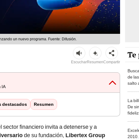
lanzando un nuevo programa. Fuente: Difusión.
Te 
Escuchar
Resumen
Compartir
Busca
de la
salto 
 IA
La bil
s destacados
Resumen
De si
fideli
sector financiero invita a detenerse y a
Excel
niversario
de su fundación,
Libertex Group
2010.