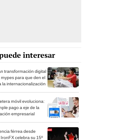
puede interesar
n transformación digital
s mypes para que den el
a la internacionalización
letera móvil evoluciona:
mple pago a eje de la
zación empresarial
encia férrea desde
 IronFX celebra su 15º