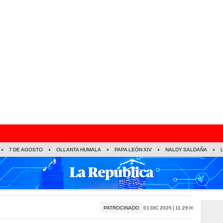
7 DE AGOSTO
OLLANTA HUMALA
PAPA LEÓN XIV
NALDY SALDAÑA
PATROCINADO
01 Dic 2025 | 11:29 h