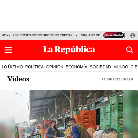
HOY
UNIVERSITARIO VS SPORTING CRISTAL
SINUANO RESULTADOS HOY
CA
LO ÚLTIMO
POLÍTICA
OPINIÓN
ECONOMÍA
SOCIEDAD
MUNDO
CIE
Videos
27 Jun 2022 | 10:11 h