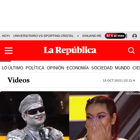
HOY
UNIVERSITARIO VS SPORTING CRISTAL
SINUANO RESULTADOS HOY
CA
LO ÚLTIMO
POLÍTICA
OPINIÓN
ECONOMÍA
SOCIEDAD
MUNDO
CIE
Videos
15 Oct 2022 | 22:11 h