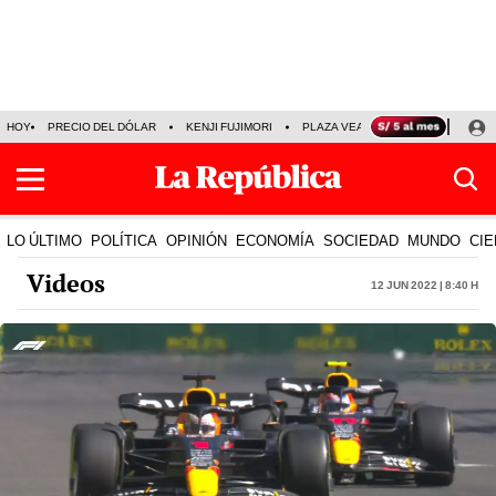
HOY
PRECIO DEL DÓLAR
KENJI FUJIMORI
PLAZA VEA
FERIADOS
KE
LO ÚLTIMO
POLÍTICA
OPINIÓN
ECONOMÍA
SOCIEDAD
MUNDO
CIE
Videos
12 Jun 2022 | 8:40 h