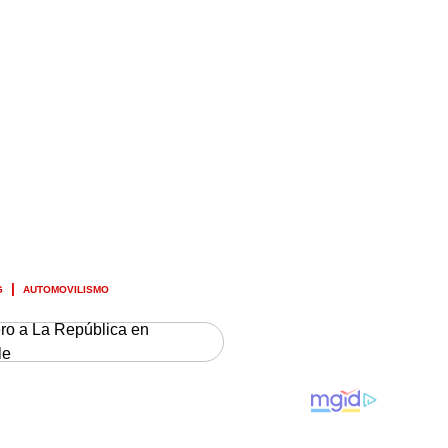
G
AUTOMOVILISMO
ero a La República en
le