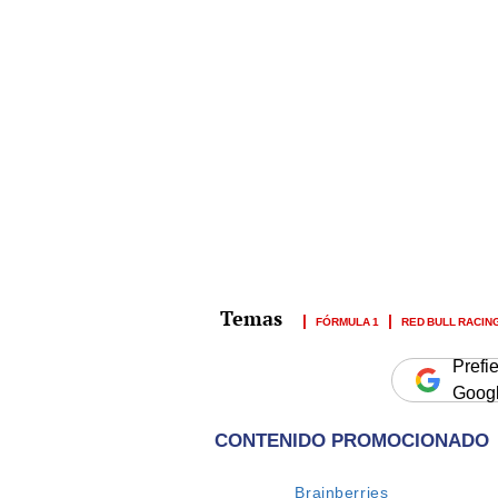
FÓRMULA 1
RED BULL RACIN
Prefi
Goog