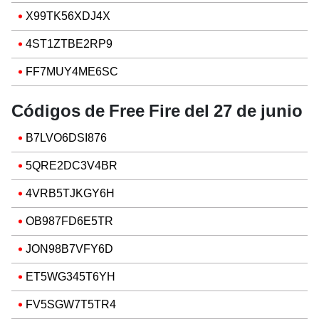
X99TK56XDJ4X
4ST1ZTBE2RP9
FF7MUY4ME6SC
Códigos de Free Fire del 27 de junio
B7LVO6DSI876
5QRE2DC3V4BR
4VRB5TJKGY6H
OB987FD6E5TR
JON98B7VFY6D
ET5WG345T6YH
FV5SGW7T5TR4