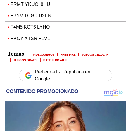
FRMT YKUO I8HU
FBYV TCGD B2EN
F4M5 KCT6 LYHO
FVCY XTSR F1VE
VIDEOJUEGOS
FREE FIRE
JUEGOS CELULAR
JUEGOS GRATIS
BATTLE ROYALE
Prefiero a La República en
Google