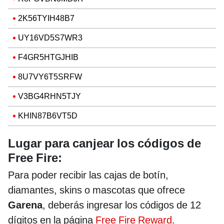
2K56TYIH48B7
UY16VD5S7WR3
F4GR5HTGJHIB
8U7VY6T5SRFW
V3BG4RHN5TJY
KHIN87B6VT5D
Lugar para canjear los códigos de
Free Fire:
Para poder recibir las cajas de botín,
diamantes, skins o mascotas que ofrece
Garena
, deberás ingresar los códigos de 12
dígitos en la página
Free Fire Reward
.