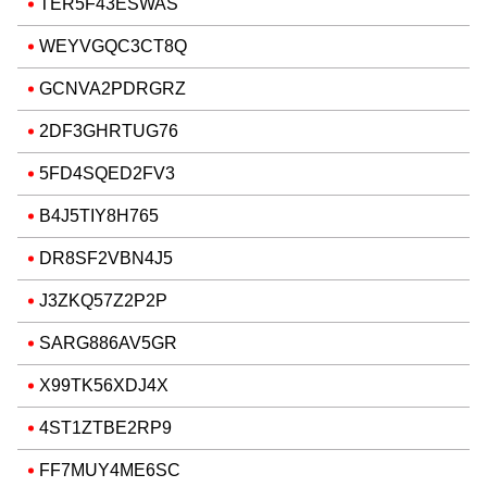
TER5F43ESWAS
WEYVGQC3CT8Q
GCNVA2PDRGRZ
2DF3GHRTUG76
5FD4SQED2FV3
B4J5TIY8H765
DR8SF2VBN4J5
J3ZKQ57Z2P2P
SARG886AV5GR
X99TK56XDJ4X
4ST1ZTBE2RP9
FF7MUY4ME6SC