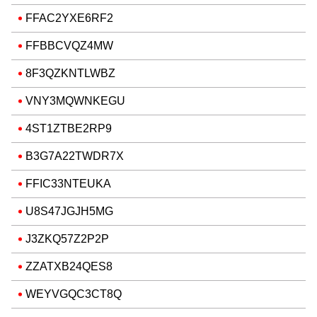
FFAC2YXE6RF2
FFBBCVQZ4MW
8F3QZKNTLWBZ
VNY3MQWNKEGU
4ST1ZTBE2RP9
B3G7A22TWDR7X
FFIC33NTEUKA
U8S47JGJH5MG
J3ZKQ57Z2P2P
ZZATXB24QES8
WEYVGQC3CT8Q