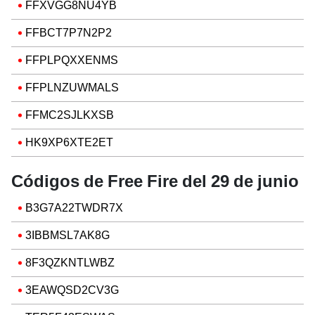
FFXVGG8NU4YB
FFBCT7P7N2P2
FFPLPQXXENMS
FFPLNZUWMALS
FFMC2SJLKXSB
HK9XP6XTE2ET
Códigos de Free Fire del 29 de junio
B3G7A22TWDR7X
3IBBMSL7AK8G
8F3QZKNTLWBZ
3EAWQSD2CV3G