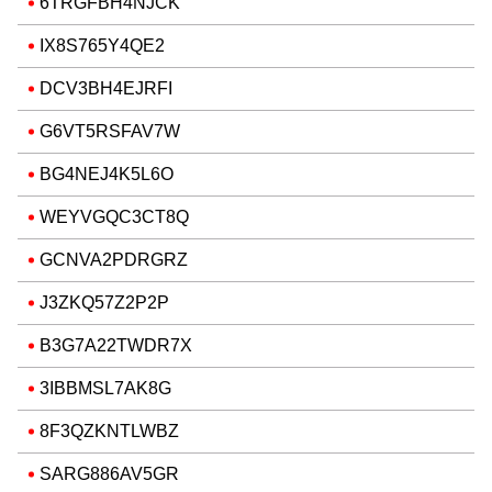
6TRGFBH4NJCK
IX8S765Y4QE2
DCV3BH4EJRFI
G6VT5RSFAV7W
BG4NEJ4K5L6O
WEYVGQC3CT8Q
GCNVA2PDRGRZ
J3ZKQ57Z2P2P
B3G7A22TWDR7X
3IBBMSL7AK8G
8F3QZKNTLWBZ
SARG886AV5GR