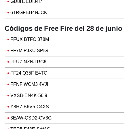
GD8HJEUI84I7
6TRGFBH4NJCK
Códigos de Free Fire del 28 de junio
FFUX BTFO 378M
FF7M PJXU SPIG
FFUZ NZNJ RG6L
FF24 Q35F E4TC
FFNF WCM3 4VJI
VXSB-EN4K-56I9
Y8H7-B6V5-C4XS
3EAW-QSD2-CV3G