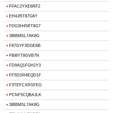
FFAC2YXE6RF2
EH4JI5T87G6Y
FDG3H45RT8G7
3IBBMSL7AK8G
F87GYF3DGE6B
FBI8YT8GVB7N
FD9AQ1FGH2Y3
FF5DSR4EQD1F
F3TEFCXRSFEG
PCNF5CQBAJLK
3IBBMSL7AK8G