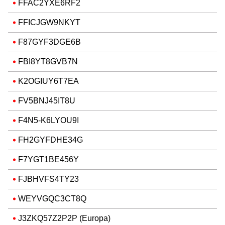
FFAC2YXE6RF2
FFICJGW9NKYT
F87GYF3DGE6B
FBI8YT8GVB7N
K2OGIUY6T7EA
FV5BNJ45IT8U
F4N5-K6LYOU9I
FH2GYFDHE34G
F7YGT1BE456Y
FJBHVFS4TY23
WEYVGQC3CT8Q
J3ZKQ57Z2P2P (Europa)