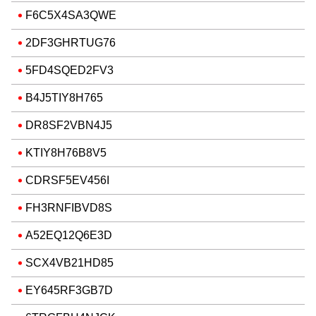
F6C5X4SA3QWE
2DF3GHRTUG76
5FD4SQED2FV3
B4J5TIY8H765
DR8SF2VBN4J5
KTIY8H76B8V5
CDRSF5EV456I
FH3RNFIBVD8S
A52EQ12Q6E3D
SCX4VB21HD85
EY645RF3GB7D