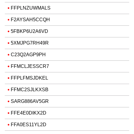
FFPLNZUWMALS
F2AYSAH5CCQH
5FBKP6U2A6VD
5XMJPG7RH49R
C23Q2AGP9PH
FFMCLJESSCR7
FFPLFMSJDKEL
FFMC2SJLKXSB
SARG886AV5GR
FFE4E0DIKX2D
FFA0ES11YL2D