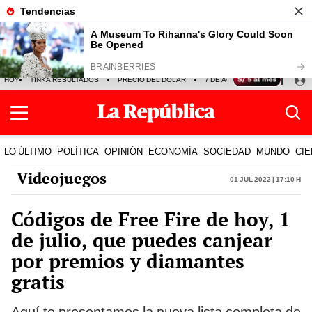
HOY
TINKA RESULTADOS
PRECIO DEL DÓLAR
7 DE AGOSTO
OLLANTA H
LO ÚLTIMO
POLÍTICA
OPINIÓN
ECONOMÍA
SOCIEDAD
MUNDO
CIE
Videojuegos
01 Jul 2022 | 17:10 h
Códigos de Free Fire de hoy, 1
de julio, que puedes canjear
por premios y diamantes
gratis