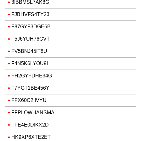
3IBBMSL7AK8G
FJBHVFS4TY23
F87GYF3DGE6B
F5J6YUH76GVT
FV5BNJ45IT8U
F4N5K6LYOU9I
FH2GYFDHE34G
F7YGT1BE456Y
FFX60C2IIVYU
FFPLOWHANSMA
FFE4E0DIKX2D
HK9XP6XTE2ET