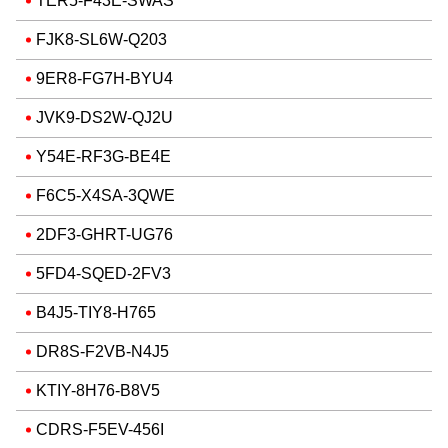
TER5-F43E-SWAS
FJK8-SL6W-Q203
9ER8-FG7H-BYU4
JVK9-DS2W-QJ2U
Y54E-RF3G-BE4E
F6C5-X4SA-3QWE
2DF3-GHRT-UG76
5FD4-SQED-2FV3
B4J5-TIY8-H765
DR8S-F2VB-N4J5
KTIY-8H76-B8V5
CDRS-F5EV-456I