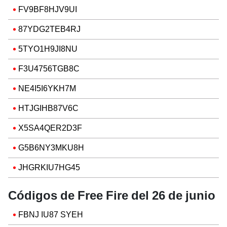
FV9BF8HJV9UI
87YDG2TEB4RJ
5TYO1H9JI8NU
F3U4756TGB8C
NE4I5I6YKH7M
HTJGIHB87V6C
X5SA4QER2D3F
G5B6NY3MKU8H
JHGRKIU7HG45
Códigos de Free Fire del 26
de junio
FBNJ IU87 SYEH