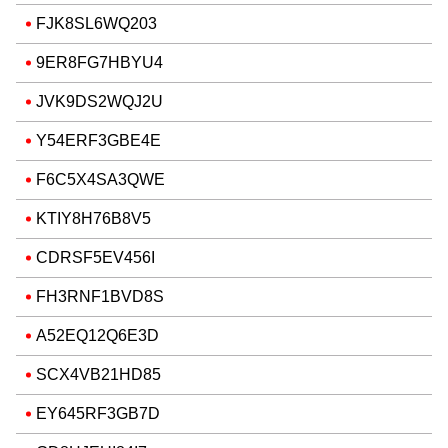
FJK8SL6WQ203
9ER8FG7HBYU4
JVK9DS2WQJ2U
Y54ERF3GBE4E
F6C5X4SA3QWE
KTIY8H76B8V5
CDRSF5EV456I
FH3RNF1BVD8S
A52EQ12Q6E3D
SCX4VB21HD85
EY645RF3GB7D