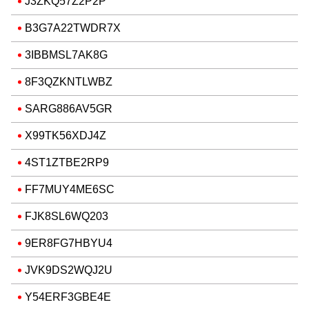
J3ZKQ57Z2P2P
B3G7A22TWDR7X
3IBBMSL7AK8G
8F3QZKNTLWBZ
SARG886AV5GR
X99TK56XDJ4Z
4ST1ZTBE2RP9
FF7MUY4ME6SC
FJK8SL6WQ203
9ER8FG7HBYU4
JVK9DS2WQJ2U
Y54ERF3GBE4E