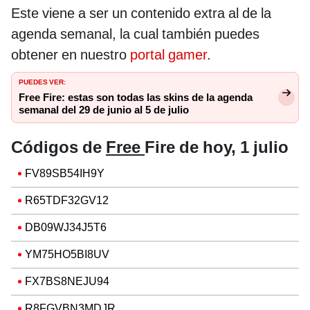
Este viene a ser un contenido extra al de la
agenda semanal, la cual también puedes
obtener en nuestro
portal gamer
.
PUEDES VER:
Free Fire: estas son todas las skins de la agenda
semanal del 29 de junio al 5 de julio
Códigos de
Free
Fire de hoy, 1 julio
FV89SB54IH9Y
R65TDF32GV12
DB09WJ34J5T6
YM75HO5BI8UV
FX7BS8NEJU94
R8FGVBN3MDJR