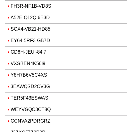
FH3R-NF1B-VD8S
A52E-Q12Q-6E3D
SCX4-VB21-HD85
EY64-5RF3-GB7D
GD8H-JEUI-84I7
VXSBEN4K56I9
Y8H7B6V5C4XS
3EAWQSD2CV3G
TER5F43ESWAS
WEYVGQC3CT8Q
GCNVA2PDRGRZ