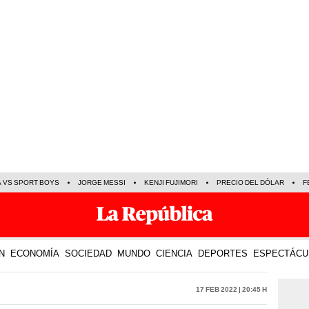
A VS SPORT BOYS
JORGE MESSI
KENJI FUJIMORI
PRECIO DEL DÓLAR
F
N
ECONOMÍA
SOCIEDAD
MUNDO
CIENCIA
DEPORTES
ESPECTÁCU
17 Feb 2022 | 20:45 h