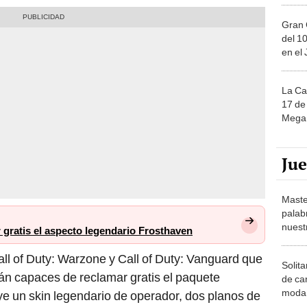
Gran 
del 10
en el
La Ca
17 de 
Mega 
Ju
Maste
palab
nuest
gratis el aspecto legendario Frosthaven
all of Duty: Warzone y Call of Duty: Vanguard que
Solita
rán capaces de reclamar gratis el paquete
de ca
moda.
uye un skin legendario de operador, dos planos de
demue