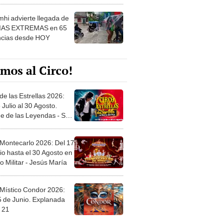
 ver
hi advierte llegada de
IAS EXTREMAS en 65
ncias desde HOY
mos al Circo!
de las Estrellas 2026:
 Julio al 30 Agosto.
e de las Leyendas - San
l
 Montecarlo 2026: Del 17
io hasta el 30 Agosto en
o Militar - Jesús María
 Místico Condor 2026:
5 de Junio. Explanada
 21