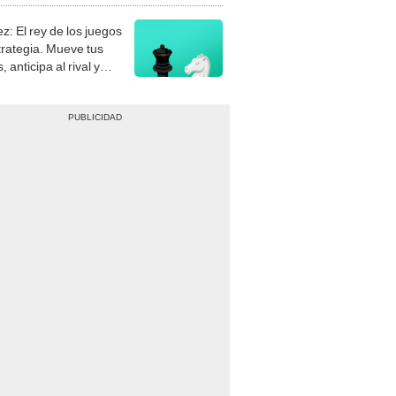
z: El rey de los juegos
trategia. Mueve tus
, anticipa al rival y
gue el jaque mate.