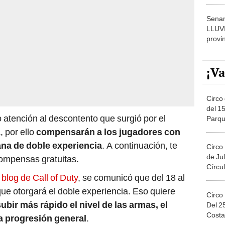
dónde
Senam
LLUV
provi
¡Va
Circo 
del 15
 atención al descontento que surgió por el
Parqu
Migue
 por ello
compensarán a los jugadores con
ana de doble experiencia
. A continuación, te
Circo
de Jul
ompensas gratuitas.
Círcul
 blog de Call of Duty
, se comunicó que del 18 al
que otorgará el doble experiencia. Eso quiere
Circo
ubir más rápido el nivel de las armas, el
Del 2
Costa
la progresión general
.