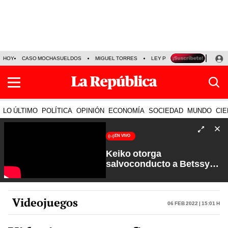
HOY
CASO MOCHASUELDOS
MIGUEL TORRES
LEY PULPÍN
PRECIO DEL
LO ÚLTIMO
POLÍTICA
OPINIÓN
ECONOMÍA
SOCIEDAD
MUNDO
CIE
EN VIVO
Keiko otorga
salvoconducto a Betssy
Chávez y renuevan
Petroperú | Sin Guion con
Rosa María Palacios
Videojuegos
06 Feb 2022 | 15:01 h