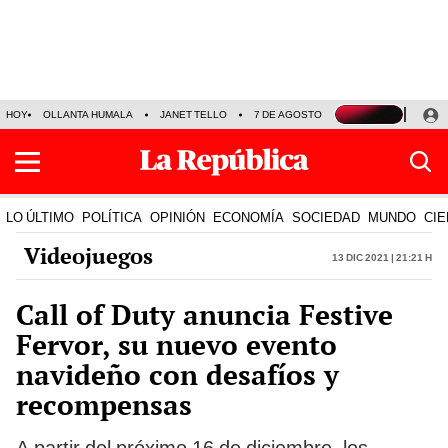
HOY
OLLANTA HUMALA
JANET TELLO
7 DE AGOSTO
TINKA RESULTADOS
LO ÚLTIMO
POLÍTICA
OPINIÓN
ECONOMÍA
SOCIEDAD
MUNDO
CIE
Videojuegos
13 Dic 2021 | 21:21 h
Call of Duty anuncia Festive
Fervor, su nuevo evento
navideño con desafíos y
recompensas