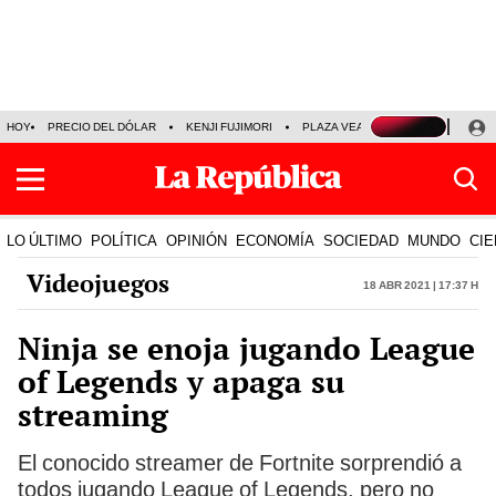
HOY
PRECIO DEL DÓLAR
KENJI FUJIMORI
PLAZA VEA
FERIADOS
KE
LO ÚLTIMO
POLÍTICA
OPINIÓN
ECONOMÍA
SOCIEDAD
MUNDO
CIE
Videojuegos
18 Abr 2021 | 17:37 h
Ninja se enoja jugando League
of Legends y apaga su
streaming
El conocido streamer de Fortnite sorprendió a
todos jugando League of Legends, pero no