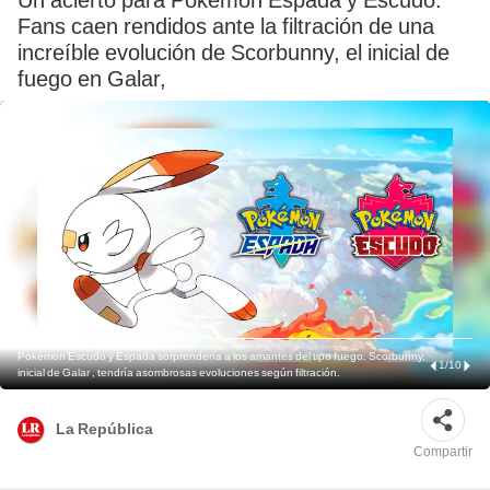
Un acierto para Pokémon Espada y Escudo.
Fans caen rendidos ante la filtración de una
increíble evolución de Scorbunny, el inicial de
fuego en Galar,
Pokémon Escudo y Espada sorprendería a los amantes del tipo fuego. Scorbunny,
1
/
10
inicial de Galar , tendría asombrosas evoluciones según filtración.
La República
Compartir