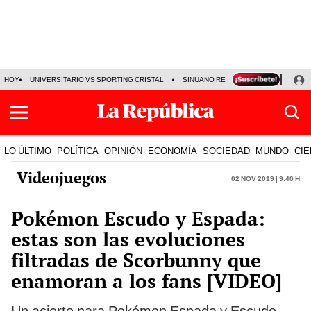
HOY
UNIVERSITARIO VS SPORTING CRISTAL
SINUANO RESULTADOS HOY
CA
LO ÚLTIMO
POLÍTICA
OPINIÓN
ECONOMÍA
SOCIEDAD
MUNDO
CIE
Videojuegos
02 Nov 2019 | 9:40 h
Pokémon Escudo y Espada:
estas son las evoluciones
filtradas de Scorbunny que
enamoran a los fans [VIDEO]