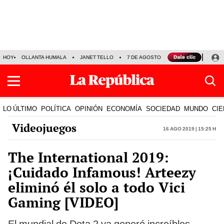
HOY
OLLANTA HUMALA
JANET TELLO
7 DE AGOSTO
TINKA RESULTADOS
LO ÚLTIMO
POLÍTICA
OPINIÓN
ECONOMÍA
SOCIEDAD
MUNDO
CIE
Videojuegos
16 Ago 2019 | 15:25 h
The International 2019:
¡Cuidado Infamous! Arteezy
eliminó él solo a todo Vici
Gaming [VIDEO]