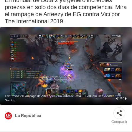
El mundial de Dota 2 ya generó increíbles
proezas en solo dos días de competencia. Mira
el rampage de Arteezy de EG contra Vici por
The International 2019.
TI9: Revive el Rampage de Arteezy en el mundial de Dota 2. Evil Geniuses vs Vici
1
/
10
Gaming.
La República
Compartir