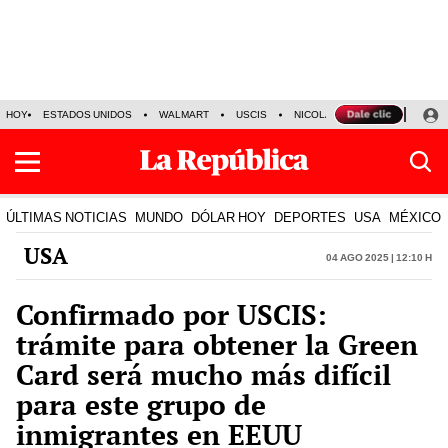
HOY
ESTADOS UNIDOS
WALMART
USCIS
NICOLÁS MADURO
P-8 PO
ÚLTIMAS NOTICIAS
MUNDO
DÓLAR HOY
DEPORTES
USA
MÉXICO
USA
04 Ago 2025 | 12:10 h
Confirmado por USCIS:
trámite para obtener la Green
Card será mucho más difícil
para este grupo de
inmigrantes en EEUU