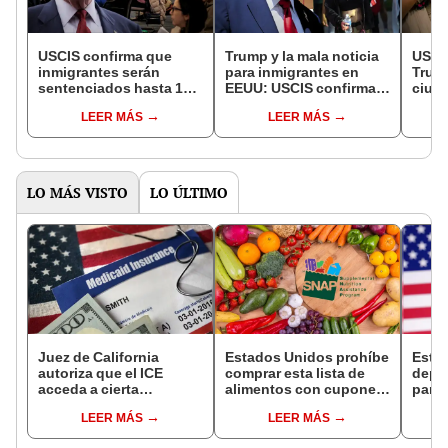
USCIS confirma que
Trump y la mala noticia
USCIS
inmigrantes serán
para inmigrantes en
Trum
sentenciados hasta 10
EEUU: USCIS confirma
ciud
años de prisión y
que extranjeros pueden
inmig
LEER MÁS
LEER MÁS
deberán pagar multas si
ser detenidos y
natur
cometen este grave
deportados por este
patro
delito en EEUU
delito
ante
LO MÁS VISTO
LO ÚLTIMO
Juez de California
Estados Unidos prohíbe
Esta
autoriza que el ICE
comprar esta lista de
depó
acceda a cierta
alimentos con cupones
para 
información de los
SNAP en cinco estados
benef
LEER MÁS
LEER MÁS
inmigrantes inscritos en
desde 2026
Socia
Medicaid
se s