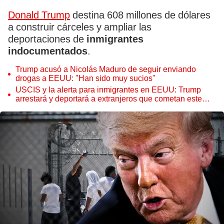
Donald Trump
destina 608 millones de dólares
a construir cárceles y ampliar las
deportaciones de
inmigrantes
indocumentados
.
Trump acusó a Nicolás Maduro de seguir enviando
drogas a EEUU: "Han sido muy sucios"
USCIS y la alerta para inmigrantes en EEUU: Trump
arrestará y deportará a extranjeros que cometan este
grave delito