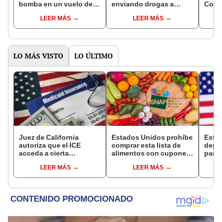
bomba en un vuelo de
enviando drogas a
Corte
Escocia: "Muerte a
EEUU: "Han sido muy
incon
LEER MÁS
LEER MÁS
Estados Unidos y
sucios"
de T
Trump"
ciud
naci
LO MÁS VISTO
LO ÚLTIMO
Juez de California
Estados Unidos prohíbe
Esta
autoriza que el ICE
comprar esta lista de
depó
acceda a cierta
alimentos con cupones
para 
información de los
SNAP en cinco estados
benef
LEER MÁS
LEER MÁS
inmigrantes inscritos en
desde 2026
Socia
Medicaid
se s