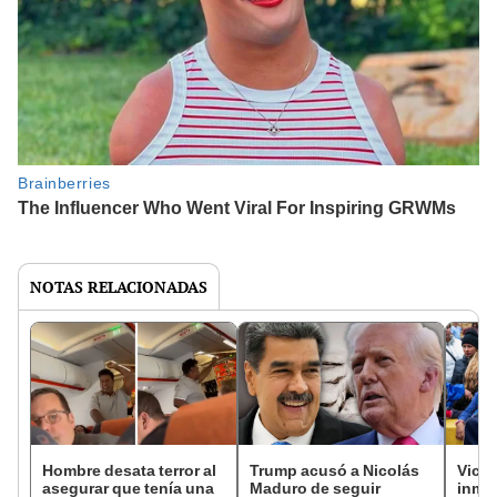
NOTAS RELACIONADAS
Hombre desata terror al
Trump acusó a Nicolás
Victo
asegurar que tenía una
Maduro de seguir
inmi