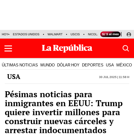
HOY
ESTADOS UNIDOS
WALMART
USCIS
NICOLÁS MADURO
P-8 PO
ÚLTIMAS NOTICIAS
MUNDO
DÓLAR HOY
DEPORTES
USA
MÉXICO
USA
30 Jul 2025 | 11:58 h
Pésimas noticias para
inmigrantes en EEUU: Trump
quiere invertir millones para
construir nuevas cárceles y
arrestar indocumentados