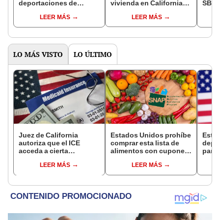
deportaciones de
vivienda en California
SB 13
Trump: las 'ciudades
con dos nuevas leyes
julio
LEER MÁS
LEER MÁS
santuario' que protegen
cond
a inmigrantes de
Calif
redadas ilegales
prep
LO MÁS VISTO
LO ÚLTIMO
Juez de California
Estados Unidos prohíbe
Esta
autoriza que el ICE
comprar esta lista de
depó
acceda a cierta
alimentos con cupones
para 
información de los
SNAP en cinco estados
benef
LEER MÁS
LEER MÁS
inmigrantes inscritos en
desde 2026
Socia
Medicaid
se s