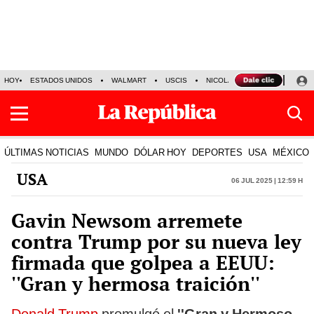
HOY
ESTADOS UNIDOS
WALMART
USCIS
NICOLÁS MADURO
P-8 PO
ÚLTIMAS NOTICIAS
MUNDO
DÓLAR HOY
DEPORTES
USA
MÉXICO
USA
06 Jul 2025 | 12:59 h
Gavin Newsom arremete
contra Trump por su nueva ley
firmada que golpea a EEUU:
''Gran y hermosa traición''