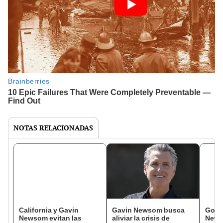
NOTAS RELACIONADAS
California y Gavin
Gavin Newsom busca
Gobi
Newsom evitan las
aliviar la crisis de
News