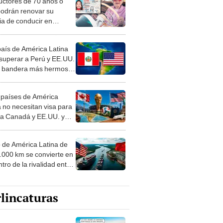
cia de conducir en
rnia sin rendir el examen
co, dice DMV
país de América Latina
 superar a Perú y EE.UU.
a bandera más hermosa
undo: la respuesta te
enderá
 países de América
a no necesitan visa para
r a Canadá y EE.UU. y
s partidos del Mundial
o de América Latina de
4.000 km se convierte en
tro de la rivalidad entre
. y China por comercio
ortaciones
lincaturas
ncatura del jueves 6 de