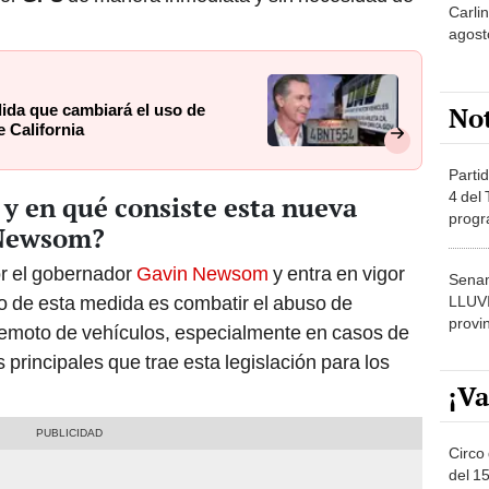
agost
No
da que cambiará el uso de
 California
Partid
4 del
 y en qué consiste esta nueva
progr
 Newsom?
dónde
r el gobernador
Gavin Newsom
y entra en vigor
Senam
ivo de esta medida es combatir el abuso de
LLUV
provi
 remoto de vehículos, especialmente en casos de
principales que trae esta legislación para los
¡Va
Circo 
del 15
Parqu
Migue