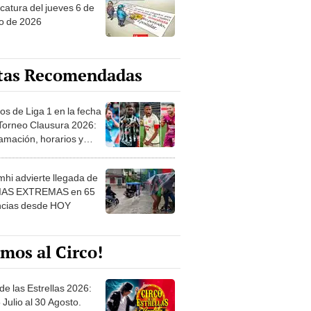
o de 2026
tas Recomendadas
os de Liga 1 en la fecha
 Torneo Clausura 2026:
amación, horarios y
 ver
hi advierte llegada de
IAS EXTREMAS en 65
ncias desde HOY
mos al Circo!
de las Estrellas 2026:
 Julio al 30 Agosto.
e de las Leyendas - San
l