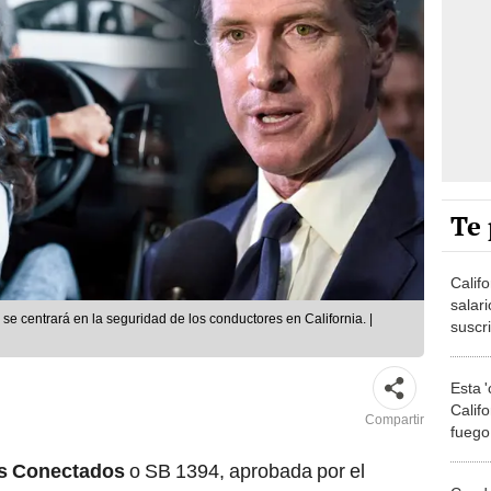
Te 
Calif
salari
e centrará en la seguridad de los conductores en California. |
suscr
julio,
News
Esta '
Califo
Compartir
fuego
Trump
os Conectados
o SB 1394, aprobada por el
contu
Condu
ra en vigor este martes 1 de julio de 2025. Esta
más p