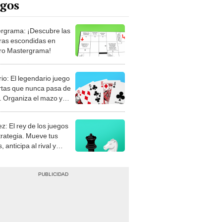
rgrama: ¡Descubre las
ras escondidas en
ro Mastergrama!
rio: El legendario juego
rtas que nunca pasa de
 Organiza el mazo y
stra tu habilidad.
z: El rey de los juegos
trategia. Mueve tus
, anticipa al rival y
gue el jaque mate.