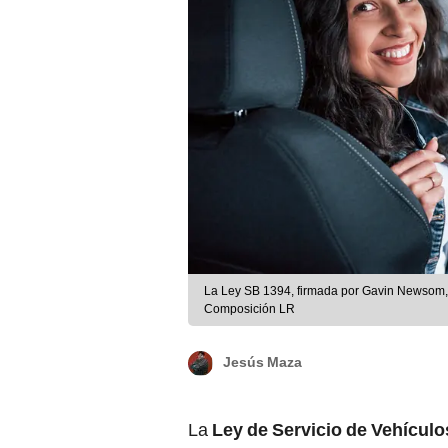
La Ley SB 1394, firmada por Gavin Newsom, s
Composición LR
Jesús Maza
La
Ley de Servicio de Vehícul
gobernador Gavin Newsom
, ent