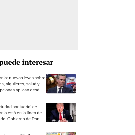
puede interesar
ornia: nuevas leyes sobre
os, alquileres, salud y
ipciones aplican desde
 firmadas por Gavin
om
ciudad santuario' de
rnia está en la línea de
 del Gobierno de Donald
 y ya dio un
ndente golpe
ctores de 70 años o
odrán renovar su