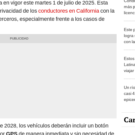
rivacidad de los
conductores en California
con la
licen
rceros, especialmente frente a los casos de
Califo
teóri
Este 
logra
con l
del m
sorpr
Estos
Latin
viaja
ver lo
2026
Un rí
casi 
epicen
EE.UU
y exp
Car
e 2028, los vehículos deberán incluir un botón
por
GPS
de manera inmediata y sin necesidad de
Carli