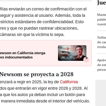
ñías enviarán un correo de confirmación con el
Maste
seguir y asistencia al usuario. Además, toda la
palab
trictos estándares de confidencialidad. Esto
nuest
ores y que no puedan rastrear ubicaciones,
 cámaras sin que la víctima lo sepa.
Solita
de ca
moda.
demue
ewsom en California otorga
antes indocumentados
Ajedre
de es
piezas
 Newsom se proyecta a 2028
consi
nzará a regir en 2025, la ley de
California
os que entrarán en vigor entre 2026 y 2028. Al
ra que los autos ya deban incluir un botón para
 manera inmediata desde el interior del vehículo.