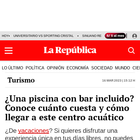
HOY
UNIVERSITARIO VS SPORTING CRISTAL
SINUANO RESULTADOS HOY
CA
LO ÚLTIMO
POLÍTICA
OPINIÓN
ECONOMÍA
SOCIEDAD
MUNDO
CIE
Turismo
16 Mar 2023 | 15:12 h
¿Una piscina con bar incluido?
Conoce cuánto cuesta y cómo
llegar a este centro acuático
¿De
vacaciones
? Si quieres disfrutar una
experiencia única en tus días libres, no puedes