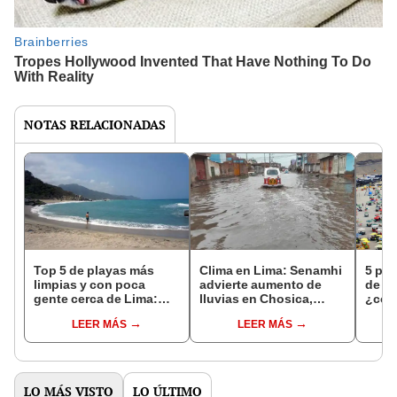
NOTAS RELACIONADAS
Top 5 de playas más
Clima en Lima: Senamhi
5 pla
limpias y con poca
advierte aumento de
de o
gente cerca de Lima:
lluvias en Chosica,
¿cómo
¿dónde quedan y cómo
Chaclacayo y otros
cues
LEER MÁS
LEER MÁS
llegar?
distritos
ubic
LO MÁS VISTO
LO ÚLTIMO