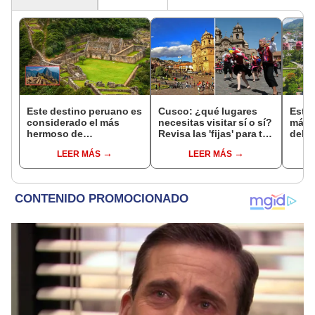
Este destino peruano es
Cusco: ¿qué lugares
Estos
considerado el más
necesitas visitar sí o sí?
mági
hermoso de
Revisa las 'fijas' para tu
debes
Sudamérica, pero pocas
viaje
muest
LEER MÁS
LEER MÁS
personas lo visitan:
cono
supera a Machu Picchu
y lo llaman la 'Cuna de
Oro'