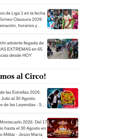
os de Liga 1 en la fecha
 Torneo Clausura 2026:
amación, horarios y
 ver
hi advierte llegada de
IAS EXTREMAS en 65
ncias desde HOY
mos al Circo!
de las Estrellas 2026:
 Julio al 30 Agosto.
e de las Leyendas - San
l
 Montecarlo 2026: Del 17
io hasta el 30 Agosto en
o Militar - Jesús María