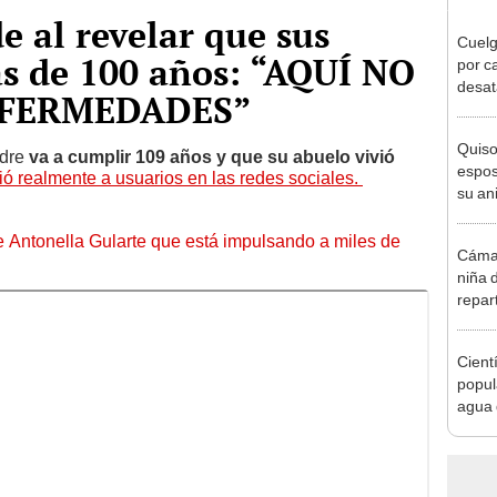
 al revelar que sus
Cuelg
ás de 100 años: “AQUÍ NO
por c
desat
FERMEDADES”
árbol 
Quiso
adre
va a cumplir 109 años y que su abuelo vivió
espos
ó realmente a usuarios en las redes sociales.
su ani
tatua
de Antonella Gularte que está impulsando a miles de
Cámar
niña 
repar
Hall
Cient
popul
agua 
ayuda
solo u