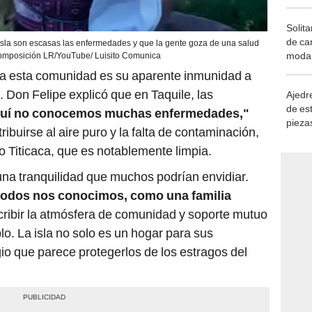
Solita
de ca
 isla son escasas las enfermedades y que la gente goza de una salud
moda.
 composición LR/YouTube/ Luisito Comunica
demue
 a esta comunidad es su aparente inmunidad a
on Felipe explicó que en Taquile, las
Ajedre
de es
uí no conocemos muchas enfermedades,"
piezas
ibuirse al aire puro y la falta de contaminación,
consi
o Titicaca, que es notablemente limpia.
n una tranquilidad que muchos podrían envidiar.
a todos nos conocimos, como una familia
scribir la atmósfera de comunidad y soporte mutuo
o. La isla no solo es un hogar para sus
gio que parece protegerlos de los estragos del