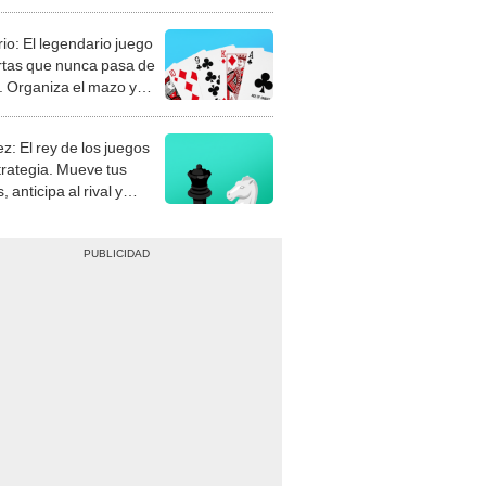
rio: El legendario juego
rtas que nunca pasa de
 Organiza el mazo y
stra tu habilidad.
z: El rey de los juegos
trategia. Mueve tus
, anticipa al rival y
gue el jaque mate.