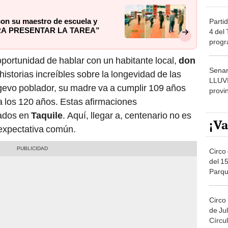
on su maestro de escuela y
Partid
ARA PRESENTAR LA TAREA”
4 del
progr
dónde
oportunidad de hablar con un habitante local,
don
Senam
historias increíbles sobre la longevidad de las
LLUV
ngevo poblador, su madre va a cumplir 109 años
provi
ta los 120 años. Estas afirmaciones
lados en
Taquile
. Aquí, llegar a, centenario no es
¡Va
 expectativa común.
Circo 
del 15
Parqu
Migue
Circo
de Jul
Círcul