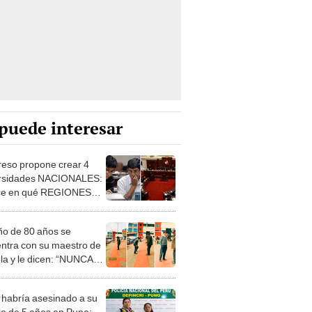
puede interesar
eso propone crear 4
rsidades NACIONALES:
ce en qué REGIONES
ían ubicadas y qué
ras ofrecerían
o de 80 años se
ntra con su maestro de
la y le dicen: “NUNCA
ARDE PARA
ENTAR LA TAREA”
 habría asesinado a su
tro de 5 años en Puno: