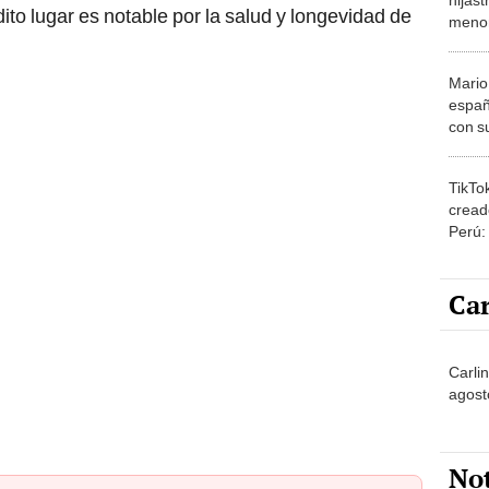
dito lugar es notable por la salud y longevidad de
menor
signo
Mario
españ
con su
amor 
gastr
TikTo
cread
Perú:
puede
1.000
Car
Carli
agost
No