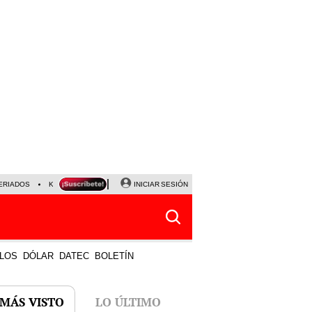
ERIADOS
KEIKO FUJIMORI
NALDY SALDAÑA
INICIAR SESIÓN
JAVIER MILEI
PARTIDOS DE
LOS
DÓLAR
DATEC
BOLETÍN
 MÁS VISTO
LO ÚLTIMO