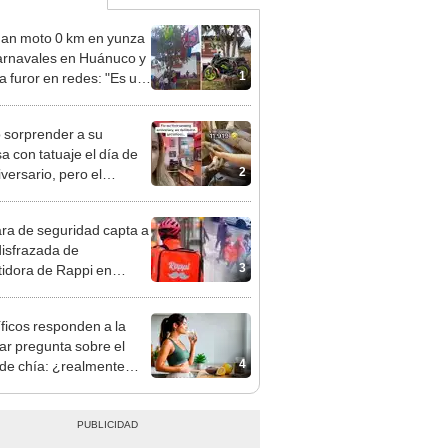
an moto 0 km en yunza
arnavales en Huánuco y
1
a furor en redes: "Es un
millonario"
 sorprender a su
a con tatuaje el día de
2
versario, pero el
dor se equivocó
a de seguridad capta a
disfrazada de
3
tidora de Rappi en
oween
íficos responden a la
ar pregunta sobre el
4
de chía: ¿realmente
 a bajar de peso o es
n mito viral?