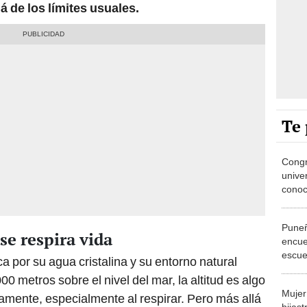
á de los límites usuales.
Te 
Congr
unive
cono
estar
carre
Puneñ
e respira vida
encue
escue
a por su agua cristalina y su entorno natural
ES T
0 metros sobre el nivel del mar, la altitud es algo
PRES
Mujer
tamente, especialmente al respirar. Pero más allá
hijas