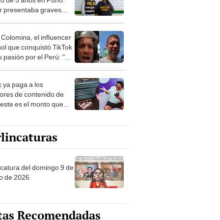
 presentaba graves
s de tortura
 Colomina, el influencer
ol que conquistó TikTok
 pasión por el Perú: "Mi
nació por la
onomía"
k ya paga a los
ores de contenido de
 este es el monto que
s llegar a cobrar por
 vistas
lincaturas
ncatura del domingo 9 de
o de 2026
tas Recomendadas