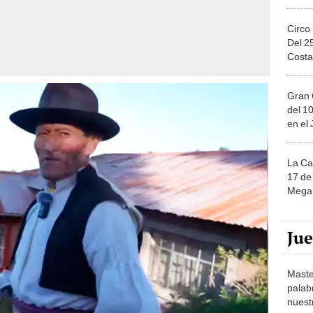
Circo
Del 2
Costa
Gran 
del 10
en el
La Ca
17 de 
Mega 
Ju
Maste
palab
nuest