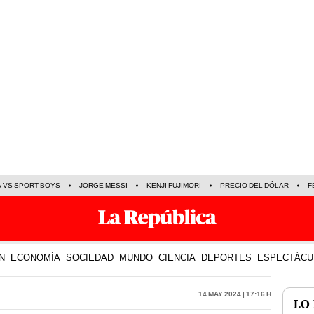
A VS SPORT BOYS
JORGE MESSI
KENJI FUJIMORI
PRECIO DEL DÓLAR
F
N
ECONOMÍA
SOCIEDAD
MUNDO
CIENCIA
DEPORTES
ESPECTÁCU
14 May 2024 | 17:16 h
LO