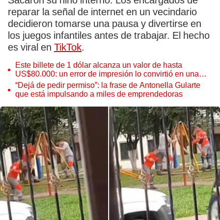
Sacaron su niño interno. Los encargados de
reparar la señal de internet en un vecindario
decidieron tomarse una pausa y divertirse en
los juegos infantiles antes de trabajar. El hecho
es viral en
TikTok
.
Este billete de 1 dólar alcanza un valor de hasta
US$80.000: un error de impresión lo convirtió en una
pieza única que hoy buscan coleccionistas de todo el
“Dejá de pedir permiso”: la frase de Antonella Gularte
mundo
que está impulsando a miles de emprendedoras