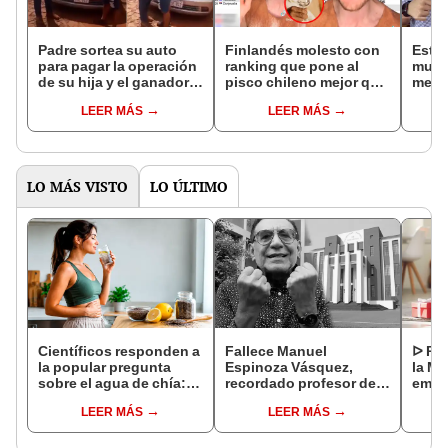
Padre sortea su auto
Finlandés molesto con
Estud
para pagar la operación
ranking que pone al
mues
de su hija y el ganador
pisco chileno mejor que
menú 
de rifa se lo devuelve
el peruano: "¡¿Qué fue,
facul
LEER MÁS
LEER MÁS
mano?!"
estab
LO MÁS VISTO
LO ÚLTIMO
Científicos responden a
Fallece Manuel
ᐅ Poe
la popular pregunta
Espinoza Vásquez,
la Ma
sobre el agua de chía:
recordado profesor de
emot
¿realmente ayuda a
la UNI que se hizo viral
dedi
LEER MÁS
LEER MÁS
bajar de peso o es solo
por su icónica forma de
un mito viral?
enseñar