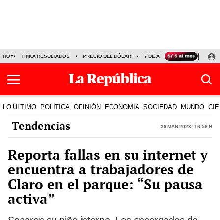
HOY
TINKA RESULTADOS
PRECIO DEL DÓLAR
7 DE AGOSTO
OLLANTA H
LO ÚLTIMO
POLÍTICA
OPINIÓN
ECONOMÍA
SOCIEDAD
MUNDO
CIE
Tendencias
30 Mar 2023 | 16:56 h
Reporta fallas en su internet y
encuentra a trabajadores de
Claro en el parque: “Su pausa
activa”