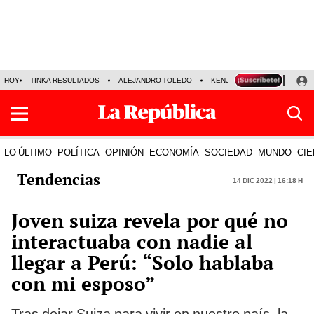
HOY
TINKA RESULTADOS
ALEJANDRO TOLEDO
KENJI FUJIMORI
PRECIO
LO ÚLTIMO
POLÍTICA
OPINIÓN
ECONOMÍA
SOCIEDAD
MUNDO
CIE
Tendencias
14 Dic 2022 | 16:18 h
Joven suiza revela por qué no
interactuaba con nadie al
llegar a Perú: “Solo hablaba
con mi esposo”