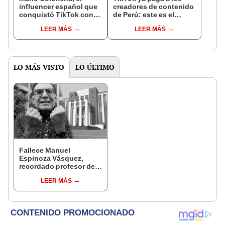
influencer español que
creadores de contenido
conquistó TikTok con
de Perú: este es el
su pasión por el Perú:
monto que puedes
LEER MÁS
LEER MÁS
"Mi amor nació por la
llegar a cobrar por 1.000
gastronomía"
vistas
LO MÁS VISTO
LO ÚLTIMO
Fallece Manuel
Espinoza Vásquez,
recordado profesor de
la UNI que se hizo viral
LEER MÁS
por su icónica forma de
enseñar