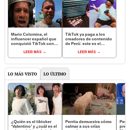
Mario Colomina, el
TikTok ya paga a los
influencer español que
creadores de contenido
conquistó TikTok con
de Perú: este es el
su pasión por el Perú:
monto que puedes
LEER MÁS
LEER MÁS
"Mi amor nació por la
llegar a cobrar por 1.000
gastronomía"
vistas
LO MÁS VISTO
LO ÚLTIMO
¿Quién es el tiktoker
Perrita demuestra cómo
Perio
‘Valentino’ y ¿cuál es el
calmar a sus crías
preo