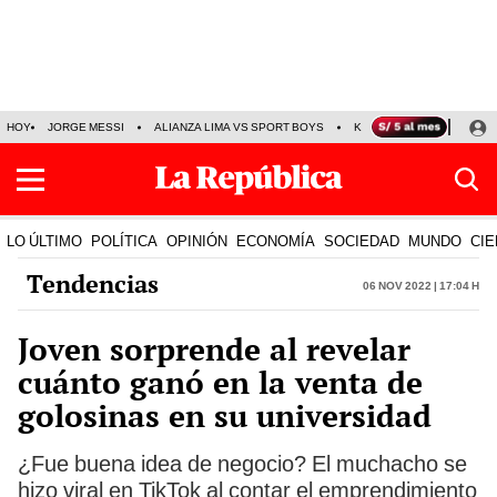
HOY
JORGE MESSI
ALIANZA LIMA VS SPORT BOYS
KENJI FUJIMORI
PRE
LO ÚLTIMO
POLÍTICA
OPINIÓN
ECONOMÍA
SOCIEDAD
MUNDO
CIE
Tendencias
06 Nov 2022 | 17:04 h
Joven sorprende al revelar
cuánto ganó en la venta de
golosinas en su universidad
¿Fue buena idea de negocio? El muchacho se
hizo viral en TikTok al contar el emprendimiento