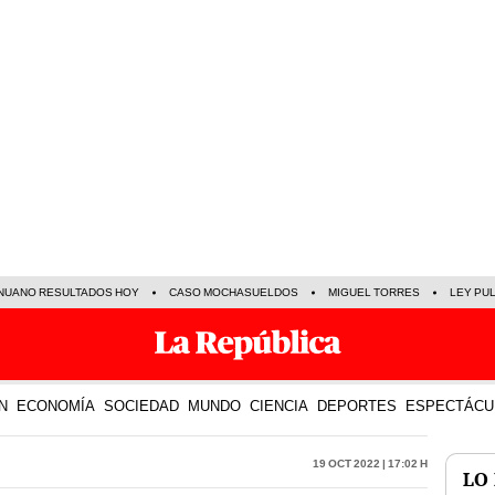
NUANO RESULTADOS HOY
CASO MOCHASUELDOS
MIGUEL TORRES
LEY PU
N
ECONOMÍA
SOCIEDAD
MUNDO
CIENCIA
DEPORTES
ESPECTÁCU
19 Oct 2022 | 17:02 h
LO