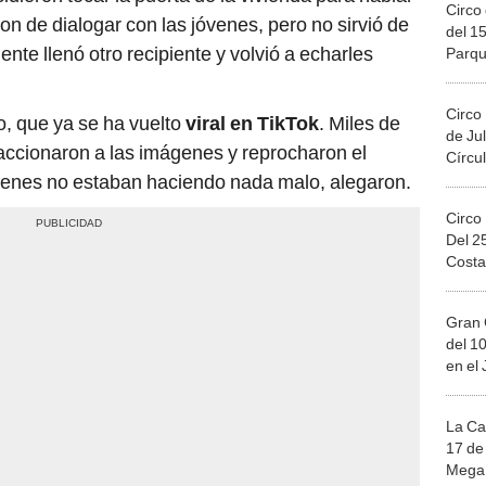
Circo 
ron de dialogar con las jóvenes, pero no sirvió de
del 15
te llenó otro recipiente y volvió a echarles
Parqu
Migue
Circo
o, que ya se ha vuelto
viral en TikTok
. Miles de
de Jul
accionaron a las imágenes y reprocharon el
Círcul
óvenes no estaban haciendo nada malo, alegaron.
Circo
Del 2
Costa
Gran 
del 10
en el
La Ca
17 de 
Mega 