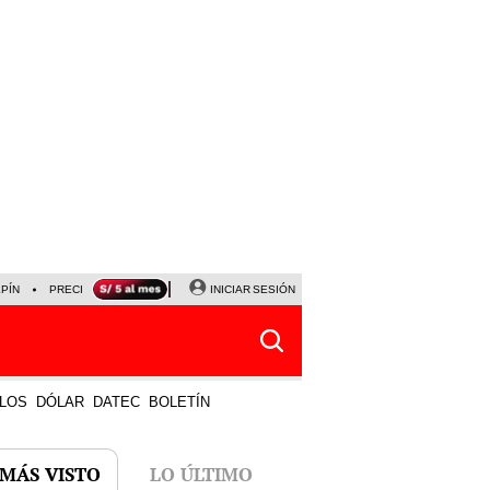
LPÍN
PRECIO DEL DÓLAR
CORTE DE LUZ
INICIAR SESIÓN
VIERNES 7 DE AGOSTO
ALBER
LOS
DÓLAR
DATEC
BOLETÍN
 MÁS VISTO
LO ÚLTIMO