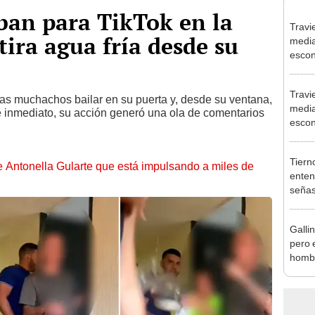
ban para TikTok en la
Travi
 tira agua fría desde su
media
escon
secre
Travi
a las muchachos bailar en su puerta y, desde su ventana,
media
De inmediato, su acción generó una ola de comentarios
escon
secre
Tierno
de Antonella Gularte que está impulsando a miles de
enten
señas
sus d
Galli
pero 
hombr
auto