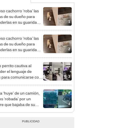
eso cachorro ‘roba’ las
s de su dueño para
1
derlas en su guarida
ta
eso cachorro ‘roba’ las
s de su dueño para
2
derlas en su guarida
ta
 perrito cautiva al
der el lenguaje de
3
 para comunicarse con
ueños
na ‘huye’ de un camión,
es ‘robada’ por un
4
e que bajaba de su