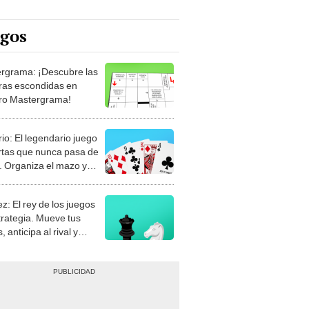
egos
rgrama: ¡Descubre las
ras escondidas en
ro Mastergrama!
rio: El legendario juego
rtas que nunca pasa de
 Organiza el mazo y
stra tu habilidad.
z: El rey de los juegos
trategia. Mueve tus
, anticipa al rival y
gue el jaque mate.