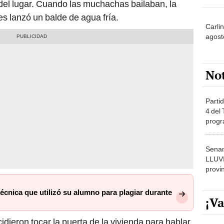
del lugar. Cuando las muchachas bailaban, la
es lanzó un balde de agua fría.
Carlin
agost
No
Partid
4 del
progr
dónde
Senam
LLUV
provi
écnica que utilizó su alumno para plagiar durante
¡Va
idieron tocar la puerta de la vivienda para hablar