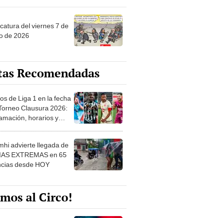
catura del viernes 7 de
o de 2026
tas Recomendadas
os de Liga 1 en la fecha
 Torneo Clausura 2026:
amación, horarios y
 ver
hi advierte llegada de
IAS EXTREMAS en 65
ncias desde HOY
mos al Circo!