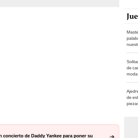
Ju
Maste
palab
nuest
Solita
de ca
moda.
demue
Ajedre
de es
piezas
consi
n concierto de Daddy Yankee para poner su