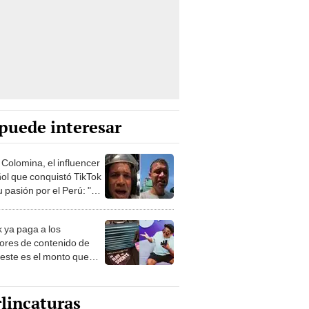
puede interesar
 Colomina, el influencer
ol que conquistó TikTok
 pasión por el Perú: "Mi
nació por la
onomía"
k ya paga a los
ores de contenido de
 este es el monto que
s llegar a cobrar por
 vistas
lincaturas