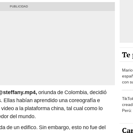
Te 
Mario
españ
con su
amor 
 @steffany.mp4,
oriunda de Colombia, decidió
gastr
TikTo
. Ellas habían aprendido una coreografía e
cread
 video a la plataforma china, tal cual como lo
Perú:
edor del mundo.
puede
1.000
da de un edifico. Sin embargo, esto no fue del
Car