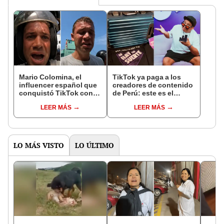
Mario Colomina, el
TikTok ya paga a los
influencer español que
creadores de contenido
conquistó TikTok con
de Perú: este es el
su pasión por el Perú:
monto que puedes
LEER MÁS
LEER MÁS
"Mi amor nació por la
llegar a cobrar por 1.000
gastronomía"
vistas
LO MÁS VISTO
LO ÚLTIMO