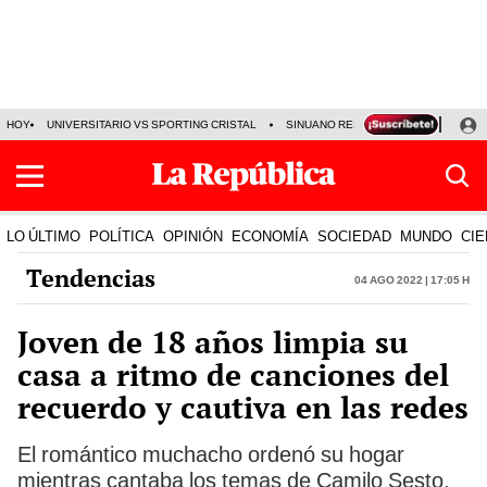
HOY
UNIVERSITARIO VS SPORTING CRISTAL
SINUANO RESULTADOS HOY
CA
LO ÚLTIMO
POLÍTICA
OPINIÓN
ECONOMÍA
SOCIEDAD
MUNDO
CIE
Tendencias
04 Ago 2022 | 17:05 h
Joven de 18 años limpia su
casa a ritmo de canciones del
recuerdo y cautiva en las redes
El romántico muchacho ordenó su hogar
mientras cantaba los temas de Camilo Sesto,