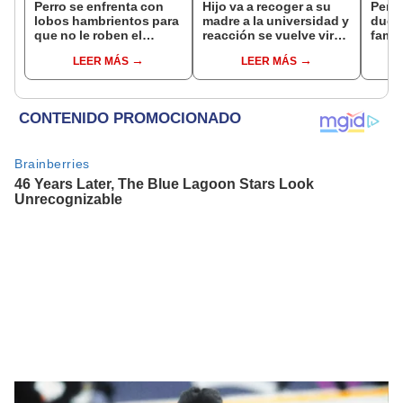
Perro se enfrenta con
Hijo va a recoger a su
Perro
lobos hambrientos para
madre a la universidad y
dueño
que no le roben el
reacción se vuelve viral:
famil
alimento su viejo
"Voy a salir, es fin de
dram
LEER MÁS
LEER MÁS
‘amigo’ [VIDEO]
ciclo, no seas tumba la
[VID
fiesta"