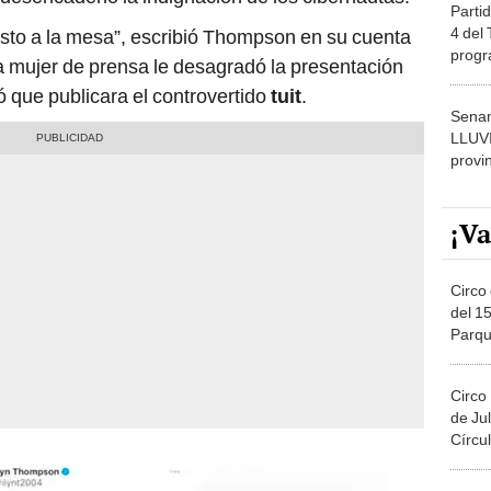
Partid
4 del
esto a la mesa”, escribió Thompson en su cuenta
progr
 la mujer de prensa le desagradó la presentación
dónde
ró que publicara el controvertido
tuit
.
Senam
LLUV
provi
¡Va
Circo 
del 15
Parqu
Migue
Circo
de Jul
Círcul