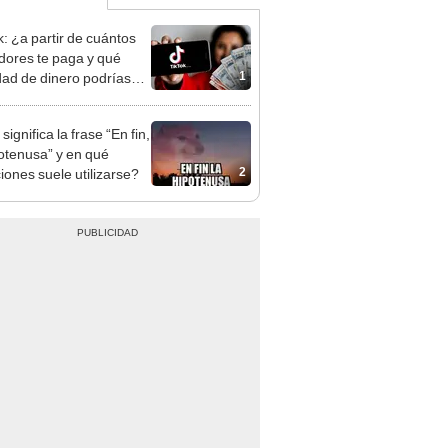
k: ¿a partir de cuántos
dores te paga y qué
1
dad de dinero podrías
 al mes?
ignifica la frase “En fin,
potenusa” y en qué
2
ciones suele utilizarse?