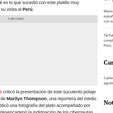
é es lo que sucedió con este platillo muy
 su visita al
Perú
.
Mario
españ
con su
amor 
gastr
TikTo
cread
Perú:
puede
1.000
Car
Carli
agost
s
criticó la presentación de este suculento potaje
a de
Marilyn Thompson
, una reportera del medio
No
ublicó una fotografía del plato acompañado por
 desencadenó la indignación de los cibernautas.