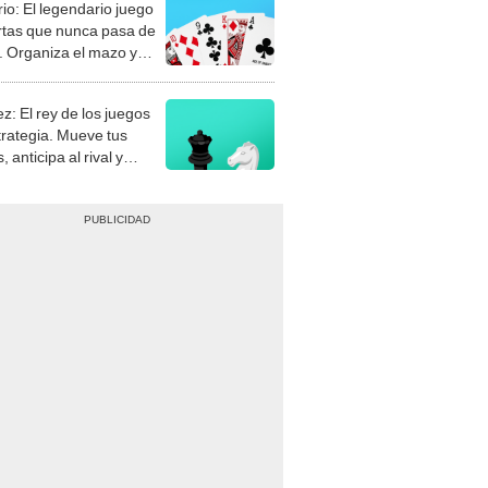
rio: El legendario juego
rtas que nunca pasa de
 Organiza el mazo y
stra tu habilidad.
z: El rey de los juegos
trategia. Mueve tus
, anticipa al rival y
gue el jaque mate.