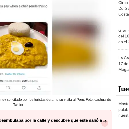
Circo
Del 2
Costa
Gran 
del 10
en el
La Ca
17 de 
Mega 
Ju
uy solicitado por los turistas durante su visita al Perú. Foto: captura de
Maste
Twitter
palab
nuest
deambulaba por la calle y descubre que este salió a