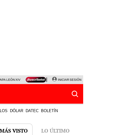
APA LEÓN XIV
NALDY SALDAÑA
INICIAR SESIÓN
LA BELLA LUZ
MAGALY MEDINA
HORÓS
LOS
DÓLAR
DATEC
BOLETÍN
 MÁS VISTO
LO ÚLTIMO