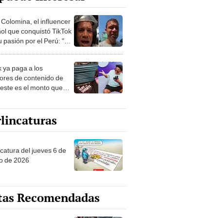
 Colomina, el influencer
ol que conquistó TikTok
 pasión por el Perú: "Mi
nació por la
onomía"
k ya paga a los
ores de contenido de
 este es el monto que
s llegar a cobrar por
 vistas
lincaturas
ncatura del jueves 6 de
o de 2026
tas Recomendadas