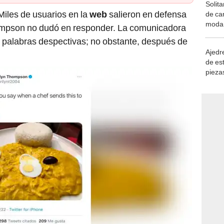
Solita
Miles de usuarios en
la
web
salieron en defensa
de ca
moda.
hompson no dudó en responder. La comunicadora
demue
palabras despectivas; no obstante, después de
Ajedre
de es
piezas
consi