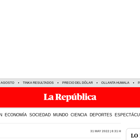
E AGOSTO
TINKA RESULTADOS
PRECIO DEL DÓLAR
OLLANTA HUMALA
P
N
ECONOMÍA
SOCIEDAD
MUNDO
CIENCIA
DEPORTES
ESPECTÁCU
31 May 2022 | 8:31 h
LO