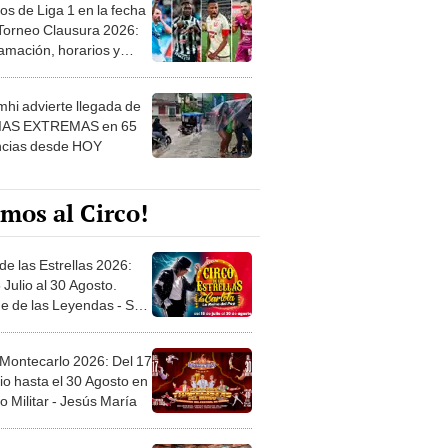
os de Liga 1 en la fecha
 Torneo Clausura 2026:
amación, horarios y
 ver
hi advierte llegada de
IAS EXTREMAS en 65
ncias desde HOY
mos al Circo!
de las Estrellas 2026:
 Julio al 30 Agosto.
e de las Leyendas - San
l
 Montecarlo 2026: Del 17
io hasta el 30 Agosto en
o Militar - Jesús María