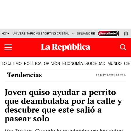
HOY
UNIVERSITARIO VS SPORTING CRISTAL
SINUANO RESULTADOS HOY
CA
LO ÚLTIMO
POLÍTICA
OPINIÓN
ECONOMÍA
SOCIEDAD
MUNDO
CIE
Tendencias
29 May 2022 | 16:21 h
Joven quiso ayudar a perrito
que deambulaba por la calle y
descubre que este salió a
pasear solo