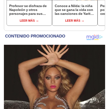
Profesor se disfraza de
Conoce a Nilda: la niña
Perri
Napoleón y otros
que se gana la vida con
pone 
personajes para sus
las canciones de Yarita
cerra
clases virtuales de
Lizeth en los buses
tiend
LEER MÁS
LEER MÁS
Historia [VIDEO]