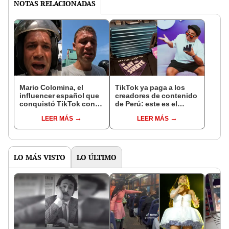
NOTAS RELACIONADAS
Mario Colomina, el
TikTok ya paga a los
influencer español que
creadores de contenido
conquistó TikTok con
de Perú: este es el
su pasión por el Perú:
monto que puedes
LEER MÁS
LEER MÁS
"Mi amor nació por la
llegar a cobrar por 1.000
gastronomía"
vistas
LO MÁS VISTO
LO ÚLTIMO