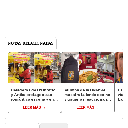
NOTAS RELACIONADAS
Heladeros de D'Onofrio
Alumna de la UNMSM
Esta
y Artika protagonizan
muestra taller de cocina
viajó
romántica escena y en
y usuarios reaccionan:
Latin
redes bromean: “Pases
“Modo chefcito”
país 
LEER MÁS
LEER MÁS
con la competencia”
todo