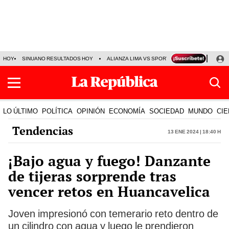
HOY
SINUANO RESULTADOS HOY
ALIANZA LIMA VS SPORT BOYS
JORGE MES
LO ÚLTIMO
POLÍTICA
OPINIÓN
ECONOMÍA
SOCIEDAD
MUNDO
CIE
Tendencias
13 Ene 2024 | 18:40 h
¡Bajo agua y fuego! Danzante
de tijeras sorprende tras
vencer retos en Huancavelica
Joven impresionó con temerario reto dentro de
un cilindro con agua y luego le prendieron