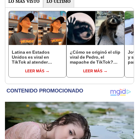
LO MÁS VISTO
LO ÚLTIMO
Latina en Estados
¿Cómo se originó el clip
Joven
Unidos es viral en
viral de Pedro, el
y su 
TikTok al atender
mapache de TikTok?
para 
clientes sin saber
Conoce su verdadera
LEER MÁS
LEER MÁS
inglés: "Sin miedo al
historia
éxito"