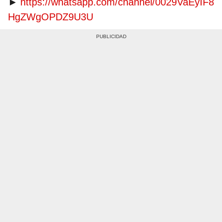
►
https://whatsapp.com/channel/0029VaEyIF8
HgZWgOPDZ9U3U