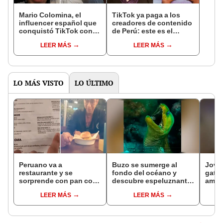
Mario Colomina, el
TikTok ya paga a los
influencer español que
creadores de contenido
conquistó TikTok con
de Perú: este es el
su pasión por el Perú:
monto que puedes
LEER MÁS
LEER MÁS
"Mi amor nació por la
llegar a cobrar por 1.000
gastronomía"
vistas
LO MÁS VISTO
LO ÚLTIMO
Peruano va a
Buzo se sumerge al
Joven
restaurante y se
fondo del océano y
gatit
sorprende con pan con
descubre espeluznante
amigo
huevo que vale S/25:
criatura que aterra a
reacc
LEER MÁS
LEER MÁS
"Faltó su quinua con
miles [VIDEO]
[VID
yapa"