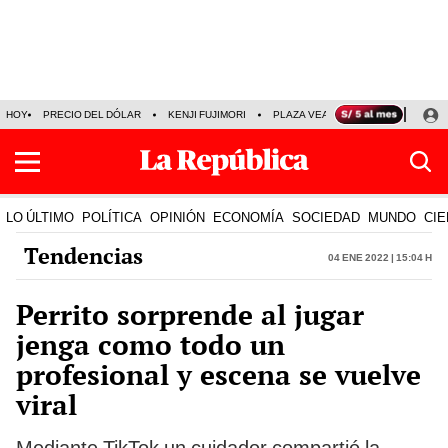
HOY
PRECIO DEL DÓLAR
KENJI FUJIMORI
PLAZA VEA
FERIADOS
KE
LO ÚLTIMO
POLÍTICA
OPINIÓN
ECONOMÍA
SOCIEDAD
MUNDO
CIE
Tendencias
04 Ene 2022 | 15:04 h
Perrito sorprende al jugar
jenga como todo un
profesional y escena se vuelve
viral