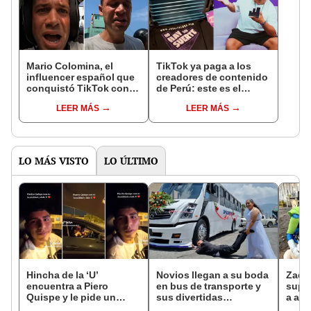
Mario Colomina, el
TikTok ya paga a los
influencer español que
creadores de contenido
conquistó TikTok con
de Perú: este es el
su pasión por el Perú:
monto que puedes
LEER MÁS
LEER MÁS
"Mi amor nació por la
llegar a cobrar por 1.000
gastronomía"
vistas
LO MÁS VISTO
LO ÚLTIMO
Hincha de la ‘U’
Novios llegan a su boda
Zadri
encuentra a Piero
en bus de transporte y
supe
Quispe y le pide un
sus divertidas
a ani
saludo en plena pista
fotografías se hacen
aban