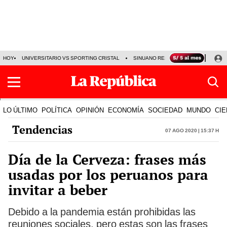
HOY
UNIVERSITARIO VS SPORTING CRISTAL
SINUANO RESULTADOS HOY
CA
LO ÚLTIMO
POLÍTICA
OPINIÓN
ECONOMÍA
SOCIEDAD
MUNDO
CIE
Tendencias
07 Ago 2020 | 15:37 h
Día de la Cerveza: frases más
usadas por los peruanos para
invitar a beber
Debido a la pandemia están prohibidas las
reuniones sociales, pero estas son las frases