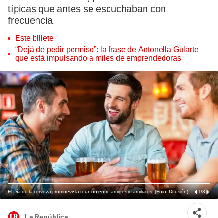
típicas que antes se escuchaban con
frecuencia.
Este billete
“Dejá de pedir permiso”: la frase de Antonella Gularte
que está impulsando a miles de emprendedoras
El Día de la cerveza promueve la reunión entre amigos y familiares. (Foto: Difusión)
1
/
3
La República