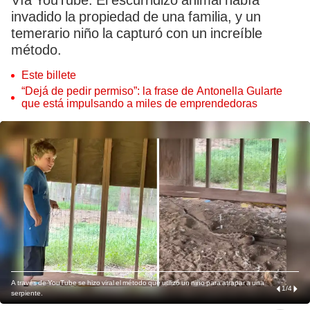
Vía YouTube. El escurridizo animal había
invadido la propiedad de una familia, y un
temerario niño la capturó con un increíble
método.
Este billete
“Dejá de pedir permiso”: la frase de Antonella Gularte
que está impulsando a miles de emprendedoras
A través de YouTube se hizo viral el método que utilizó un niño para atrapar a una
1
/
4
serpiente.