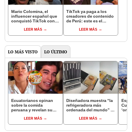
Mario Colomina, el
TikTok ya paga a los
influencer español que
creadores de contenido
conquistó TikTok con
de Perú: este es el
su pasión por el Perú:
monto que puedes
LEER MÁS
LEER MÁS
"Mi amor nació por la
llegar a cobrar por 1.000
gastronomía"
vistas
LO MÁS VISTO
LO ÚLTIMO
Ecuatorianos opinan
Diseñadora muestra “la
Espo
sobre la comida
refrigeradora más
Cusc
peruana y revelan su
ordenada del mundo” y
‘orig
veredicto: "Aunque me
consigue 10 millones de
de d
LEER MÁS
LEER MÁS
duela, debo decirlo"
vistas
invit