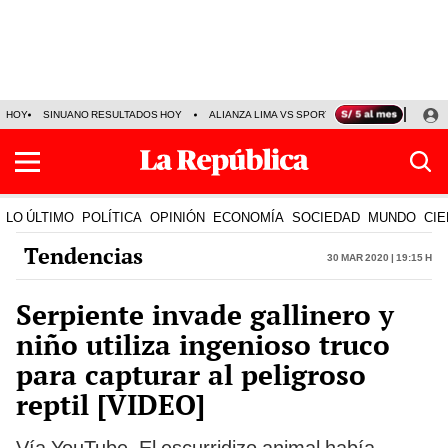
HOY
SINUANO RESULTADOS HOY
ALIANZA LIMA VS SPORT BOYS
JORGE MES
LO ÚLTIMO
POLÍTICA
OPINIÓN
ECONOMÍA
SOCIEDAD
MUNDO
CIE
Tendencias
30 Mar 2020 | 19:15 h
Serpiente invade gallinero y
niño utiliza ingenioso truco
para capturar al peligroso
reptil [VIDEO]