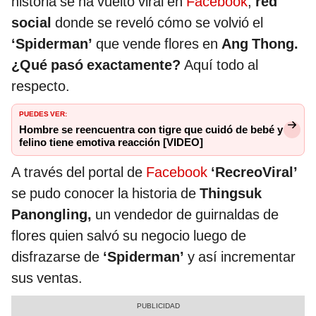
historia se ha vuelto viral en
Facebook
,
red
social
donde se reveló cómo se volvió el
‘Spiderman’
que vende flores en
Ang Thong.
¿Qué pasó exactamente?
Aquí todo al
respecto.
PUEDES VER:
Hombre se reencuentra con tigre que cuidó de bebé y
felino tiene emotiva reacción [VIDEO]
A través del portal de
Facebook
‘RecreoViral’
se pudo conocer la historia de
Thingsuk
Panongling,
un vendedor de guirnaldas de
flores quien salvó su negocio luego de
disfrazarse de
‘Spiderman’
y así incrementar
sus ventas.