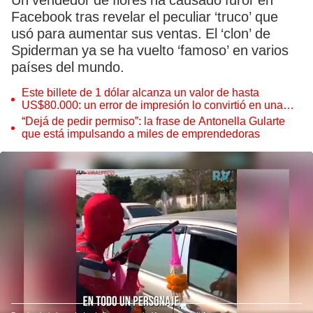
Un vendedor de flores ha causado furor en
Facebook tras revelar el peculiar ‘truco’ que
usó para aumentar sus ventas. El ‘clon’ de
Spiderman ya se ha vuelto ‘famoso’ en varios
países del mundo.
Este billete de 1 dólar alcanza un valor de hasta
US$80.000: un error de impresión lo convirtió en una
pieza única que hoy buscan coleccionistas de todo el
“Dejá de pedir permiso”: la frase de Antonella Gularte
mundo
que está impulsando a miles de emprendedoras