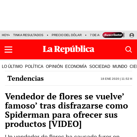
HOY
TINKA RESULTADOS
PRECIO DEL DÓLAR
7 DE AGOSTO
OLLANTA H
LO ÚLTIMO
POLÍTICA
OPINIÓN
ECONOMÍA
SOCIEDAD
MUNDO
CIE
Tendencias
18 Ene 2020 | 11:52 h
Vendedor de flores se vuelve’
famoso’ tras disfrazarse como
Spiderman para ofrecer sus
productos [VIDEO]