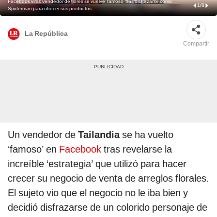
Facebook viral: vendedor de flores se vuelve’ famoso’ tras disfrazarse como
1
/
8
Spiderman para ofrecer sus productos
La República
Compartir
Un vendedor de
Tailandia
se ha vuelto
‘famoso’ en
Facebook
tras revelarse la
increíble ‘estrategia’ que utilizó para hacer
crecer su negocio de venta de arreglos florales.
El sujeto vio que el negocio no le iba bien y
decidió disfrazarse de un colorido personaje de