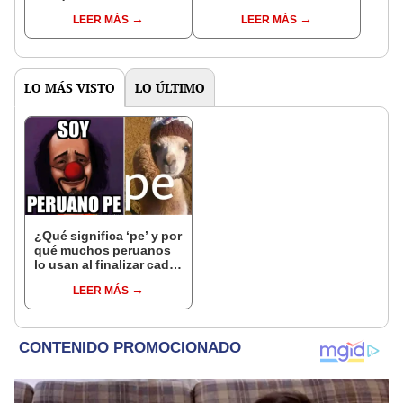
su pasión por el Perú:
monto que puedes
LEER MÁS
LEER MÁS
"Mi amor nació por la
llegar a cobrar por 1.000
gastronomía"
vistas
LO MÁS VISTO
LO ÚLTIMO
¿Qué significa ‘pe’ y por
qué muchos peruanos
lo usan al finalizar cada
frase?
LEER MÁS