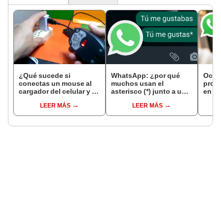
¿Qué sucede si
WhatsApp: ¿por qué
Ocho
conectas un mouse al
muchos usan el
prote
cargador del celular y lo
asterisco (*) junto a una
en W
enchufas a la corriente?
palabra?
LEER MÁS
LEER MÁS