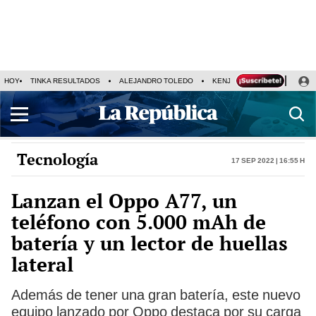
HOY
TINKA RESULTADOS
ALEJANDRO TOLEDO
KENJI FUJIMORI
PRECIO
Tecnología
17 Sep 2022 | 16:55 h
Lanzan el Oppo A77, un
teléfono con 5.000 mAh de
batería y un lector de huellas
lateral
Además de tener una gran batería, este nuevo
equipo lanzado por Oppo destaca por su carga