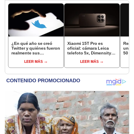
¿En qué año se creó
Xiaomi 15T Pro es
Realm
Twitter y quiénes fueron
oficial: cámara Leica
una c
realmente sus
telefoto 5x, Dimensity
50 MP
fundadores?
9400+, 5.500 mAh de
65 W
LEER MÁS
LEER MÁS
batería y más