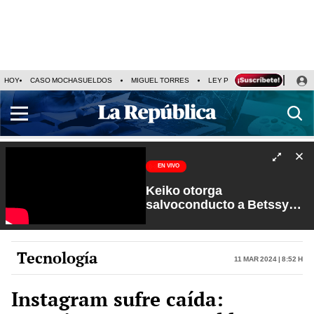
HOY
CASO MOCHASUELDOS
MIGUEL TORRES
LEY PULPÍN
PRECIO DEL
EN VIVO
Keiko otorga
salvoconducto a Betssy
Chávez y renuevan
Petroperú | Sin Guion con
Rosa María Palacios
Tecnología
11 Mar 2024 | 8:52 h
Instagram sufre caída: