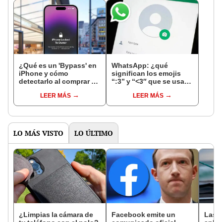
¿Qué es un 'Bypass' en
WhatsApp: ¿qué
iPhone y cómo
significan los emojis
detectarlo al comprar un
“:3” y “<3″ que se usan
celular de Apple usado?
en los chats?
LEER MÁS
LEER MÁS
LO MÁS VISTO
LO ÚLTIMO
¿Limpias la cámara de
Facebook emite un
Las 