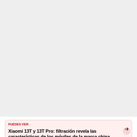
PUEDES VER:
Xiaomi 13T y 13T Pro: filtración revela las
características de los móviles de la marca china