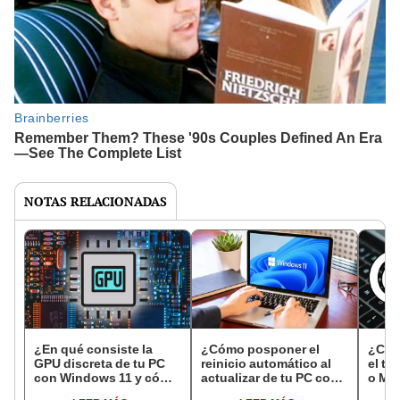
NOTAS RELACIONADAS
¿En qué consiste la
¿Cómo posponer el
¿Cómo
GPU discreta de tu PC
reinicio automático al
el te
con Windows 11 y cómo
actualizar de tu PC con
o MA
forzar su ejecución?
Windows 10 u 11?
segu