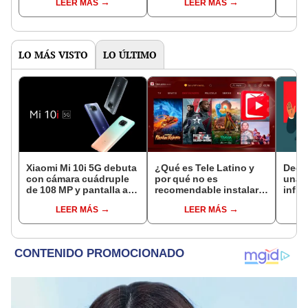
LEER MÁS
LEER MÁS
LO MÁS VISTO
LO ÚLTIMO
Xiaomi Mi 10i 5G debuta
¿Qué es Tele Latino y
Deep
con cámara cuádruple
por qué no es
una 
de 108 MP y pantalla a
recomendable instalarlo
influ
120Hz
en tu celular o Smart
en la
LEER MÁS
LEER MÁS
TV?
elec
presi