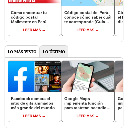
Cómo encontrar tu
Código postal del Perú:
Códig
código postal
conoce cómo saber cuál
el Pe
fácilmente en Perú
te corresponde [Guía
distr
completa 2023]
según
LEER MÁS
LEER MÁS
LO MÁS VISTO
LO ÚLTIMO
Facebook compra el
Google Maps
Goog
sitio de gifs animados
implementa función
impl
más grande del mundo
para rastrear incendios
para 
forestales a nivel
fores
LEER MÁS
LEER MÁS
mundial
mund