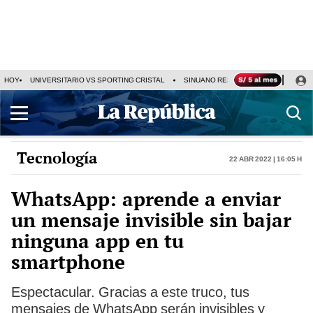
HOY
UNIVERSITARIO VS SPORTING CRISTAL
SINUANO RESULTADOS HOY
CA
Tecnología
22 Abr 2022 | 16:05 h
WhatsApp: aprende a enviar
un mensaje invisible sin bajar
ninguna app en tu
smartphone
Espectacular. Gracias a este truco, tus
mensajes de WhatsApp serán invisibles y