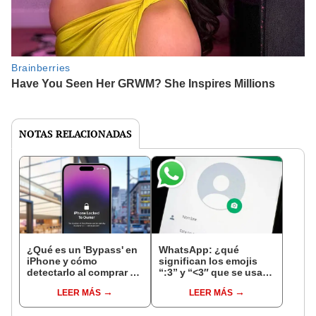
NOTAS RELACIONADAS
¿Qué es un 'Bypass' en
WhatsApp: ¿qué
iPhone y cómo
significan los emojis
detectarlo al comprar un
“:3” y “<3″ que se usan
celular de Apple usado?
en los chats?
LEER MÁS
LEER MÁS