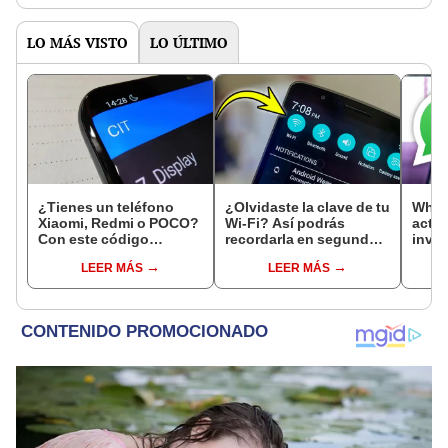
LO MÁS VISTO
LO ÚLTIMO
¿Tienes un teléfono
¿Olvidaste la clave de tu
What
Xiaomi, Redmi o POCO?
Wi-Fi? Así podrás
activ
Con este código
recordarla en segundos
invis
comprobarás si tu
usando tu smartphone
apare
LEER MÁS
LEER MÁS
pantalla funciona
correctamente