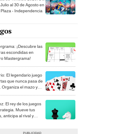
Julio al 30 de Agosto en
Plaza - Independencia
egos
rgrama: ¡Descubre las
ras escondidas en
ro Mastergrama!
rio: El legendario juego
rtas que nunca pasa de
 Organiza el mazo y
stra tu habilidad.
z: El rey de los juegos
trategia. Mueve tus
, anticipa al rival y
gue el jaque mate.