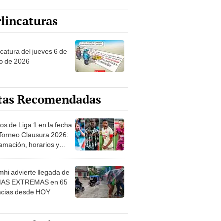
lincaturas
ncatura del jueves 6 de
o de 2026
tas Recomendadas
os de Liga 1 en la fecha
 Torneo Clausura 2026:
amación, horarios y
 ver
hi advierte llegada de
IAS EXTREMAS en 65
ncias desde HOY