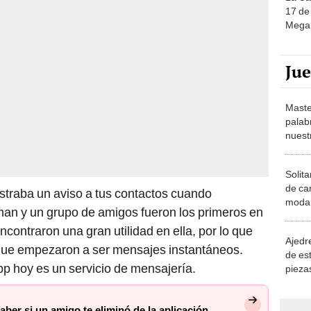
17 de 
Mega 
Ju
Maste
palab
nuest
Solita
de ca
traba un aviso a tus contactos cuando
moda.
an y un grupo de amigos fueron los primeros en
demue
ncontraron una gran utilidad en ella, por lo que
Ajedre
 que empezaron a ser mensajes instantáneos.
de es
pp hoy es un servicio de mensajería.
piezas
consi
ber si un amigo te eliminó de la aplicación