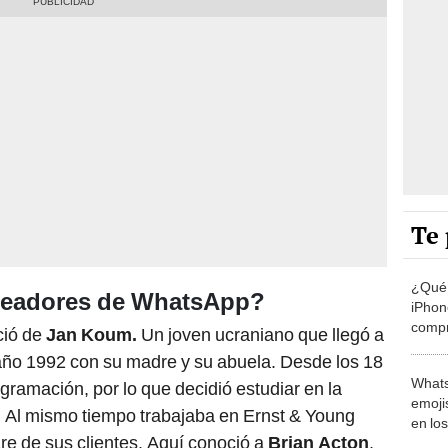
Te 
¿Qué 
creadores de WhatsApp?
iPhon
compr
ió de
Jan Koum.
Un joven ucraniano que llegó a
usad
 año 1992 con su madre y su abuela. Desde los 18
Whats
gramación, por lo que decidió estudiar en la
emojis
. Al mismo tiempo trabajaba en Ernst & Young
en lo
re de sus clientes. Aquí conoció a
Brian Acton
,