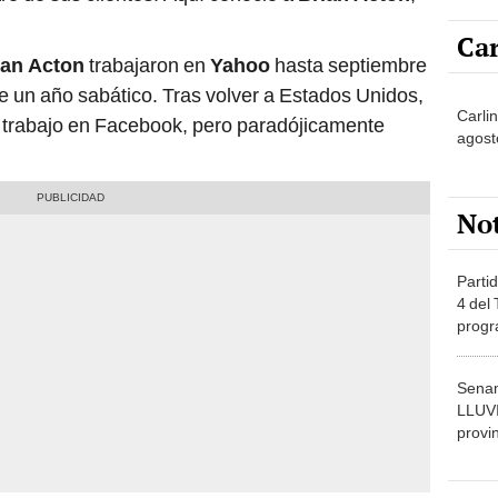
Car
ian Acton
trabajaron en
Yahoo
hasta septiembre
 un año sabático. Tras volver a Estados Unidos,
Carli
rabajo en Facebook, pero paradójicamente
agost
No
Partid
4 del
progr
dónde
Senam
LLUV
provi