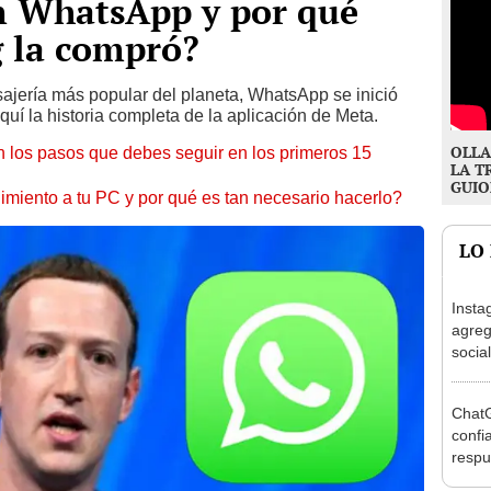
n WhatsApp y por qué
 la compró?
ajería más popular del planeta, WhatsApp se inició
í la historia completa de la aplicación de Meta.
OLLA
 los pasos que debes seguir en los primeros 15
LA T
GUIO
miento a tu PC y por qué es tan necesario hacerlo?
LO
Insta
agreg
socia
ChatG
confi
respu
artific