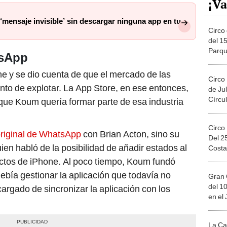
¡Va
mensaje invisible’ sin descargar ninguna app en tu
Circo 
del 15
Parqu
tsApp
Migue
 y se dio cuenta de que el mercado de las
Circo
nto de explotar. La App Store, en ese entonces,
de Jul
Círcul
que Koum quería formar parte de esa industria
Circo
original de WhatsApp
con Brian Acton, sino su
Del 2
en habló de la posibilidad de añadir estados al
Costa
actos de iPhone. Al poco tiempo, Koum fundó
bía gestionar la aplicación que todavía no
Gran 
del 10
cargado de sincronizar la aplicación con los
en el
La Ca