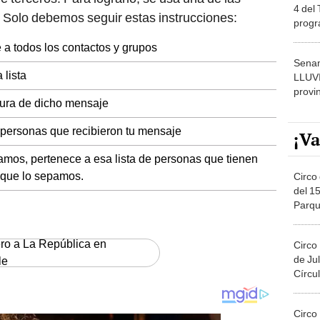
4 del
Solo debemos seguir estas instrucciones:
progr
dónde
e a todos los contactos y grupos
Senam
 lista
LLUV
provi
tura de dicho mensaje
s personas que recibieron tu mensaje
¡Va
mos, pertenece a esa lista de personas que tienen
 que lo sepamos.
Circo 
del 15
Parqu
Migue
ero a La República en
Circo
de Jul
le
Círcul
Circo