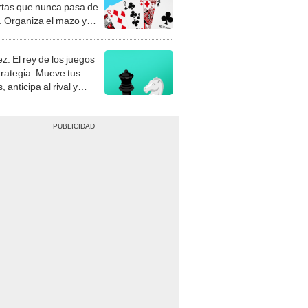
rtas que nunca pasa de
 Organiza el mazo y
stra tu habilidad.
z: El rey de los juegos
trategia. Mueve tus
, anticipa al rival y
gue el jaque mate.