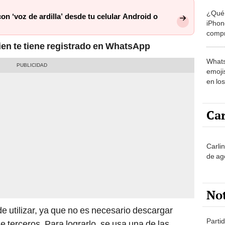
¿Qué 
 ‘voz de ardilla’ desde tu celular Android o
iPhon
compr
usad
ien te tiene registrado en WhatsApp
Whats
emojis
en lo
Car
Carli
de ag
No
e utilizar, ya que no es necesario descargar
Partid
 terceros. Para lograrlo, se usa una de las