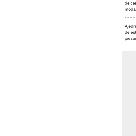
de ca
moda.
demue
Ajedre
de es
piezas
consi