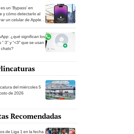
es un 'Bypass' en
e y cómo detectarlo al
ar un celular de Apple
o?
App: ¿qué significan los
 “:3” y “<3″ que se usan
s chats?
lincaturas
ncatura del miércoles 5
osto de 2026
tas Recomendadas
os de Liga 1 en la fecha