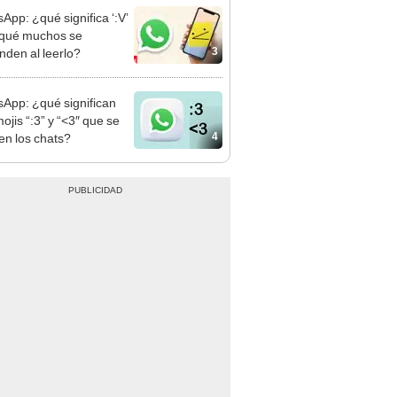
App: ¿qué significa ‘:V’
 qué muchos se
3
nden al leerlo?
App: ¿qué significan
ojis “:3” y “<3″ que se
4
en los chats?