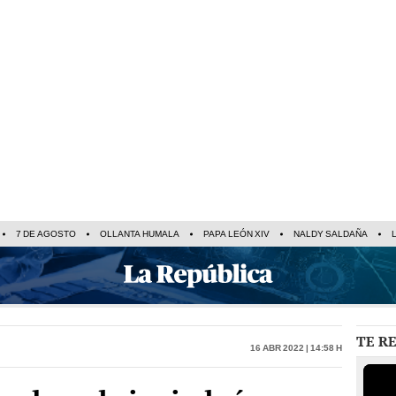
7 DE AGOSTO
OLLANTA HUMALA
PAPA LEÓN XIV
NALDY SALDAÑA
TE R
16 Abr 2022 | 14:58 h