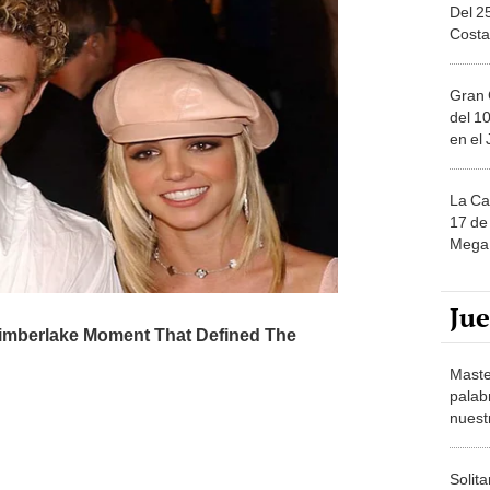
Del 2
Costa
Gran 
del 10
en el
La Ca
17 de 
Mega 
Ju
Maste
palab
nuest
Solita