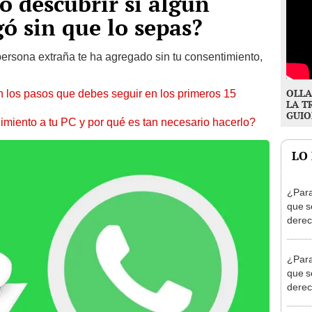
 descubrir si algún
gó sin que lo sepas?
ersona extraña te ha agregado sin tu consentimiento,
OLLA
 los pasos que debes seguir en los primeros 15
LA T
GUIO
miento a tu PC y por qué es tan necesario hacerlo?
LO
¿Para
que s
derec
lapto
¿Para
que s
derec
lapto